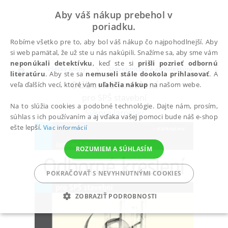
Aby váš nákup prebehol v
poriadku.
Robíme všetko pre to, aby bol váš nákup čo najpohodlnejší. Aby
si web pamätal, že už ste u nás nakúpili. Snažíme sa, aby sme vám
neponúkali detektívku
, keď ste si
prišli pozrieť odbornú
Všetky knihy
Stavebníctvo a architektúra
Uče
literatúru
. Aby ste sa
nemuseli stále dookola prihlasovať
. A
Odborné kreslení
veľa ďalších vecí, ktoré vám
uľahčia nákup
na našom webe.
pro SPŠ stavební
Na to slúžia cookies a podobné technológie. Dajte nám, prosím,
Sýkora Jaroslav
súhlas s ich používaním a aj vďaka vašej pomoci bude náš e-shop
ešte lepší.
Viac informácií
ROZUMIEM A SÚHLASÍM
POKRAČOVAŤ S NEVYHNUTNÝMI COOKIES
ZOBRAZIŤ PODROBNOSTI
POTREBNÉ
ANALYTICKÉ
MARKETINGOVÉ