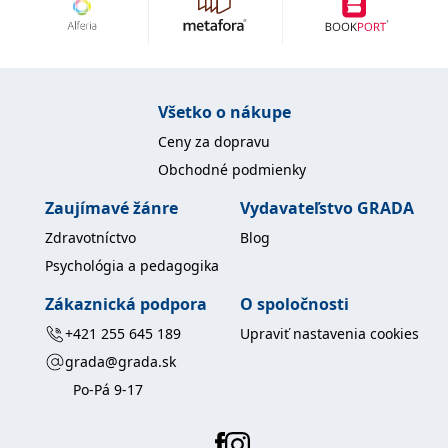
uid
.adform.net
2 měsíce
Tento soubor cookie
poskytuje jednoznačně
přiřazené strojově
generované ID uživatele
a shromažďuje údaje o
aktivitě na webu. Tato
data mohou být
Všetko o nákupe
odeslána k analýze a
hlášení třetí straně.
Ceny za dopravu
Obchodné podmienky
Zaujímavé žánre
Vydavateľstvo GRADA
Zdravotníctvo
Blog
Psychológia a pedagogika
Zákaznická podpora
O spoločnosti
+421 255 645 189
Upraviť nastavenia cookies
grada@grada.sk
Po-Pá 9-17