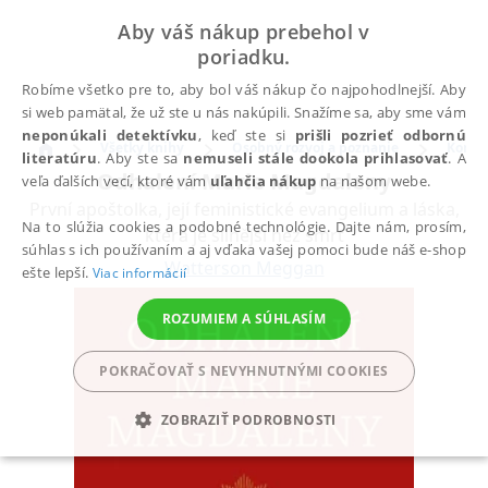
Aby váš nákup prebehol v
poriadku.
Robíme všetko pre to, aby bol váš nákup čo najpohodlnejší. Aby
si web pamätal, že už ste u nás nakúpili. Snažíme sa, aby sme vám
neponúkali detektívku
, keď ste si
prišli pozrieť odbornú
Všetky knihy
Osobný rozvoj a poznanie
Komun
literatúru
. Aby ste sa
nemuseli stále dookola prihlasovať
. A
Odhalení Marie Magdaleny
veľa ďalších vecí, ktoré vám
uľahčia nákup
na našom webe.
První apoštolka, její feministické evangelium a láska,
Na to slúžia cookies a podobné technológie. Dajte nám, prosím,
která je silnější než smrt
súhlas s ich používaním a aj vďaka vašej pomoci bude náš e-shop
Watterson Meggan
ešte lepší.
Viac informácií
ROZUMIEM A SÚHLASÍM
POKRAČOVAŤ S NEVYHNUTNÝMI COOKIES
ZOBRAZIŤ PODROBNOSTI
POTREBNÉ
ANALYTICKÉ
MARKETINGOVÉ