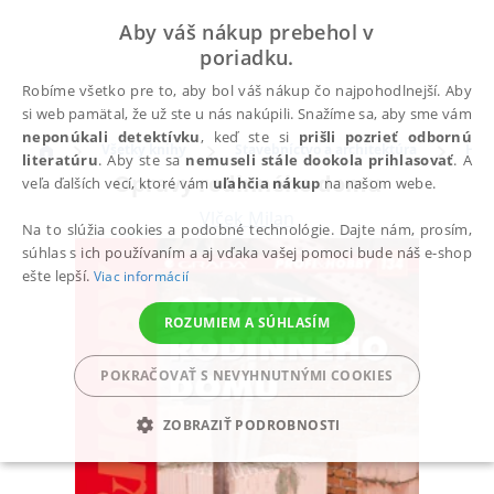
Aby váš nákup prebehol v
poriadku.
Robíme všetko pre to, aby bol váš nákup čo najpohodlnejší. Aby
si web pamätal, že už ste u nás nakúpili. Snažíme sa, aby sme vám
neponúkali detektívku
, keď ste si
prišli pozrieť odbornú
Všetky knihy
Stavebníctvo a architektúra
Hob
literatúru
. Aby ste sa
nemuseli stále dookola prihlasovať
. A
Opravy rodinného domu
veľa ďalších vecí, ktoré vám
uľahčia nákup
na našom webe.
Vlček Milan
Na to slúžia cookies a podobné technológie. Dajte nám, prosím,
súhlas s ich používaním a aj vďaka vašej pomoci bude náš e-shop
ešte lepší.
Viac informácií
ROZUMIEM A SÚHLASÍM
POKRAČOVAŤ S NEVYHNUTNÝMI COOKIES
ZOBRAZIŤ PODROBNOSTI
POTREBNÉ
ANALYTICKÉ
MARKETINGOVÉ