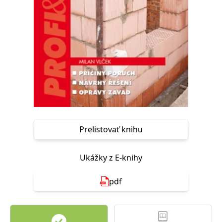
FUNKČNÉ
NEZARADENÉ SÚBORY
Potrebné
Analytické
Marketingové
Funkčné
Nezaradené súbory
Nevyhnutné súbory cookie umožňujú základné funkcie webovej stránky,
ako je prihlásenie používateľa a správa účtu. Bez nevyhnutných súborov
cookie nie je možné webové stránky správne používať.
Poskytovateľ /
Platnosť
Názov
Popis
Doména
končí
Prelistovať knihu
ASP.NET_SessionId
Zavřením
Tento soubor
Microsoft
prohlížeče
cookie
Corporation
zachovává stav
www.grada.sk
Ukážky z E-knihy
relace
návštěvníka
napříč
požadavky na
pdf
stránku.
__cf_bm
30 minut
Tento soubor
Cloudflare Inc.
cookie se
.heureka.cz
používá k
rozlišení mezi