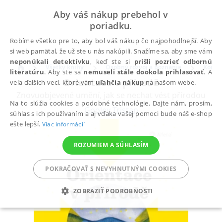
Aby váš nákup prebehol v
poriadku.
Robíme všetko pre to, aby bol váš nákup čo najpohodlnejší. Aby
si web pamätal, že už ste u nás nakúpili. Snažíme sa, aby sme vám
neponúkali detektívku
, keď ste si
prišli pozrieť odbornú
Všetky knihy
Osobný rozvoj a poznanie
Komun
literatúru
. Aby ste sa
nemuseli stále dookola prihlasovať
. A
Orientace v přírodě
veľa ďalších vecí, ktoré vám
uľahčia nákup
na našom webe.
Znovuobjevené umění, jak se nechat vést přírodou
Na to slúžia cookies a podobné technológie. Dajte nám, prosím,
Gooley Tristan
súhlas s ich používaním a aj vďaka vašej pomoci bude náš e-shop
ešte lepší.
Viac informácií
ROZUMIEM A SÚHLASÍM
POKRAČOVAŤ S NEVYHNUTNÝMI COOKIES
ZOBRAZIŤ PODROBNOSTI
POTREBNÉ
ANALYTICKÉ
MARKETINGOVÉ