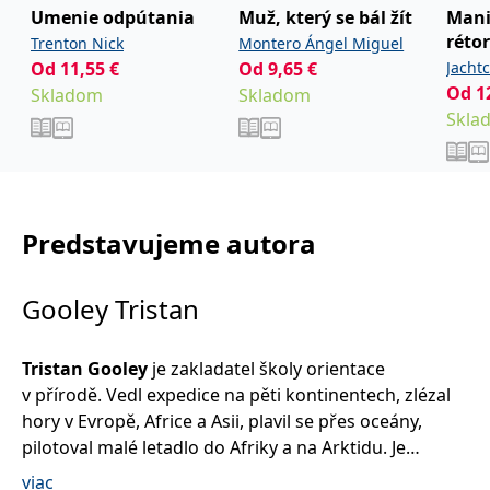
informace o tom, jak
Umenie odpútania
Muž, který se bál žít
Mani
koncový uživatel používá
webové stránky a
réto
Trenton Nick
Montero Ángel Miguel
jakoukoli reklamu,
Od
11,55
€
Od
9,65
€
Jacht
kterou koncový uživatel
mohl vidět před
Od
1
Skladom
Skladom
návštěvou uvedeného
webu.
Skla
CLID
www.clarity.ms
1 rok
Tento soubor cookie je
obvykle nastaven
společností Dstillery, aby
umožnil sdílení
mediálního obsahu na
sociálních médiích. Může
Predstavujeme autora
také shromažďovat
informace o
návštěvnících webových
stránek, když používají
sociální média ke sdílení
Gooley Tristan
obsahu webových
stránek z navštívené
stránky.
Tristan Gooley
je zakladatel školy orientace
MR
7 dní
Toto je soubor cookie
Microsoft
první strany společnosti
v přírodě. Vedl expedice na pěti kontinentech, zlézal
Corporation
Microsoft MSN, který
.c.bing.com
hory v Evropě, Africe a Asii, plavil se přes oceány,
používáme k měření
používání webu pro
pilotoval malé letadlo do Afriky a na Arktidu. Je
interní analýzu.
jediným žijícím člověkem, který sám překonal Atlantik
viac
MUID
1 rok
Tento soubor cookie je v
Microsoft