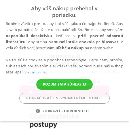
Aby váš nákup prebehol v
poriadku.
Robíme všetko pre to, aby bol váš nákup čo najpohodlnejší. Aby
si web pamätal, že už ste u nás nakúpili. Snažíme sa, aby sme vám
neponúkali detektívku
, keď ste si
prišli pozrieť odbornú
Všetky knihy
Zdravotníctvo
Sestra
Ošet
literatúru
. Aby ste sa
nemuseli stále dookola prihlasovať
. A
Ošetřovatelské postupy v péči o
veľa ďalších vecí, ktoré vám
uľahčia nákup
na našom webe.
nemocné II
Na to slúžia cookies a podobné technológie. Dajte nám, prosím,
Speciální část
súhlas s ich používaním a aj vďaka vašej pomoci bude náš e-shop
Vytejčková Renata
,
Sedlářová Petra
,
Wirthová Vlasta
,
ešte lepší.
Viac informácií
Otradovcová Iva
,
Pavlíková Pavla
ROZUMIEM A SÚHLASÍM
POKRAČOVAŤ S NEVYHNUTNÝMI COOKIES
ZOBRAZIŤ PODROBNOSTI
POTREBNÉ
ANALYTICKÉ
MARKETINGOVÉ