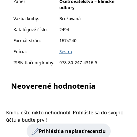
Žáner
:
Ošetrovateľstvo – klinické
s vyvíjejícími se
odbory
webovými
standardy a
právními
Väzba knihy
:
Brožovaná
předpisy o
ochraně
Katalógové číslo
:
2494
soukromí.
Formát strán
:
167×240
Edícia
:
Sestra
Poskytovateľ /
Platnosť
Názov
Popis
Poskytovateľ
Doména
Platnosť
končí
Názov
Popis
ISBN tlačenej knihy
:
978-80-247-4316-5
Poskytovateľ
/ Doména
Platnosť
končí
Názov
Popis
incomaker_p
www.grada.sk
1 rok 1
Poskytovateľ /
/ Doména
Platnosť
končí
Názov
Popis
měsíc
CMSPreferredCulture
1 rok
Nastaveno
Kentiko
Doména
končí
Kentico CMS k
CurrentContact
Software LLC
1 rok 1
Ukládá identifikátor
Kentiko
p##5ab4aa50-94d3-4afb-
dg.incomaker.com
1 rok 1
identifikaci jazyka
www.grada.sk
měsíc
GUID kontaktu
SM
.c.clarity.ms
Software LLC
Zavřením
Toto je soubor cookie
Neoverené hodnotenia
9668-9ccd17850001
měsíc
stránky, ukládá
souvisejícího s
www.grada.sk
prohlížeče
první strany společnosti
kombinaci kódů
aktuálním
Microsoft MSN, který
_lb_id
.grada.sk
jazyků a zemí
1 rok
návštěvníkem webu.
používáme k měření
Slouží ke sledování
používání webu pro
MSPTC
tempUUID
www.grada.sk
1 rok
Zavřením
Tento cookie se
Microsoft
aktivit na webu.
interní analýzu.
prohlížeče
používá ke
.bing.com
sledování
_ga_G0TG26GDQ5
.grada.sk
1 rok 1
Tento soubor cookie
MR
7 dní
Toto je soubor cookie
Microsoft
Knihu ešte nikto nehodnotil. Prihláste sa do svojho
zapojení uživatelů
permId
dg.incomaker.com
1 rok 1
měsíc
používá Google
první strany společnosti
Corporation
a interakci s
měsíc
účtu a buďte prví!
Analytics k zachování
Microsoft MSN, který
.c.clarity.ms
webovými
stavu relace.
používáme k měření
stránkami, aby se
_____tempSessionKey_____
www.grada.sk
1 rok 1
používání webu pro
Prihlásiť a napísať recenziu
zlepšily
měsíc
_ga
1 rok 1
Tento název souboru
Google LLC
interní analýzu.
zkušenosti
měsíc
cookie je spojen s
.grada.sk