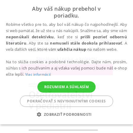
Aby váš nákup prebehol v
poriadku.
Robíme všetko pre to, aby bol váš nákup čo najpohodlnejší. Aby
si web pamätal, že už ste u nás nakúpili. Snažíme sa, aby sme vám
neponúkali detektívku
, keď ste si
prišli pozrieť odbornú
Všetky knihy
Zdravotníctvo
Sestra
Ošet
literatúru
. Aby ste sa
nemuseli stále dookola prihlasovať
. A
Ošetřovatelství v pediatrii
veľa ďalších vecí, ktoré vám
uľahčia nákup
na našom webe.
Slezáková Lenka
,
a kolektiv
Na to slúžia cookies a podobné technológie. Dajte nám, prosím,
súhlas s ich používaním a aj vďaka vašej pomoci bude náš e-shop
ešte lepší.
Viac informácií
ROZUMIEM A SÚHLASÍM
POKRAČOVAŤ S NEVYHNUTNÝMI COOKIES
ZOBRAZIŤ PODROBNOSTI
POTREBNÉ
ANALYTICKÉ
MARKETINGOVÉ