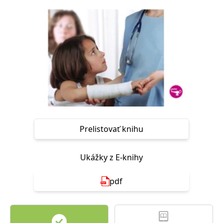
FUNKČNÉ
NEZARADENÉ SÚBORY
Potrebné
Analytické
Marketingové
Funkčné
Nezaradené súbory
Nevyhnutné súbory cookie umožňujú základné funkcie webovej stránky,
ako je prihlásenie používateľa a správa účtu. Bez nevyhnutných súborov
cookie nie je možné webové stránky správne používať.
Poskytovateľ /
Platnosť
Názov
Popis
Doména
končí
Prelistovať knihu
ASP.NET_SessionId
Zavřením
Tento soubor
Microsoft
prohlížeče
cookie
Corporation
zachovává stav
www.grada.sk
Ukážky z E-knihy
relace
návštěvníka
napříč
požadavky na
pdf
stránku.
__cf_bm
30 minut
Tento soubor
Cloudflare Inc.
cookie se
.heureka.cz
používá k
rozlišení mezi