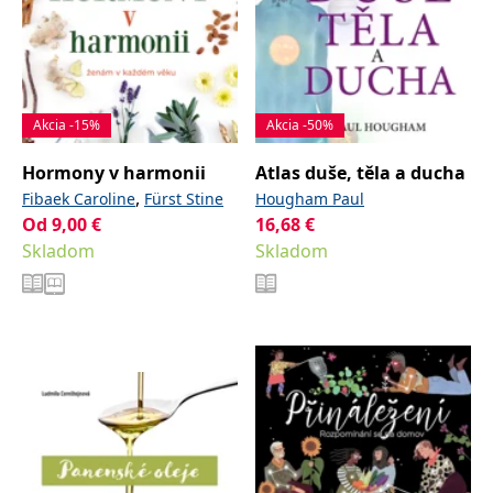
Akcia -15%
Akcia -50%
Hormony v harmonii
Atlas duše, těla a ducha
,
Fibaek Caroline
Fürst Stine
Hougham Paul
Od
9,00
€
16,68
€
Skladom
Skladom