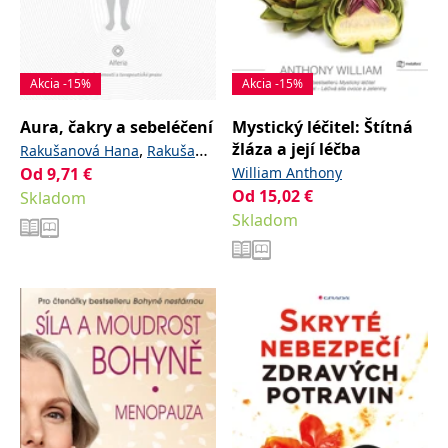
Akcia -15%
Akcia -15%
Aura, čakry a sebeléčení
Mystický léčitel: Štítná
žláza a její léčba
,
Rakušanová Hana
Rakušan
Od
9,71
€
William Anthony
Jiří
Od
15,02
€
Skladom
Skladom