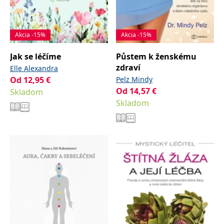
Akcia -15%
Akcia -15%
Jak se léčíme
Půstem k ženskému
zdraví
Elle Alexandra
Od
12,95
€
Pelz Mindy
Od
14,57
€
Skladom
Skladom