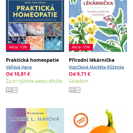
Akcia -15%
Akcia -15%
Praktická homeopatie
Přírodní lékárnička
Váňová Hana
Vopičková Markéta Růženka
Od
10,81
€
Od
9,71
€
Za tri týždne alebo dlhšie
Skladom