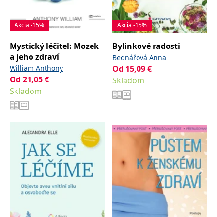
Akcia -15%
Akcia -15%
Mystický léčitel: Mozek
Bylinkové radosti
a jeho zdraví
Bednářová Anna
William Anthony
Od
15,09
€
Od
21,05
€
Skladom
Skladom