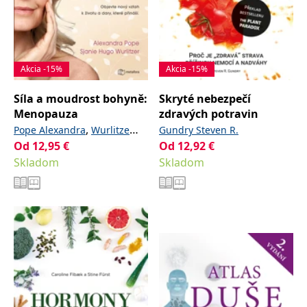
Akcia -15%
Akcia -15%
Síla a moudrost bohyně:
Skryté nebezpečí
Menopauza
zdravých potravin
,
Pope Alexandra
Wurlitze
Gundry Steven R.
Od
12,95
€
Od
12,92
€
Hugo Sjanie
Skladom
Skladom