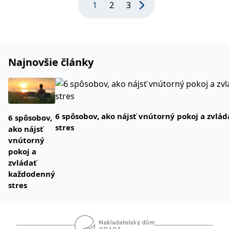
1
2
3
Najnovšie články
6 spôsobov, ako nájsť vnútorný pokoj a zvlá
6 spôsobov,
stres
ako nájsť
vnútorný
pokoj a
zvládať
každodenný
stres