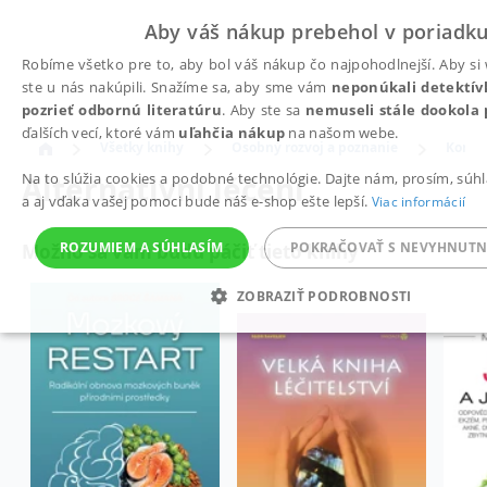
Aby váš nákup prebehol v poriadku
Robíme všetko pre to, aby bol váš nákup čo najpohodlnejší. Aby si
ste u nás nakúpili. Snažíme sa, aby sme vám
neponúkali detektív
pozrieť odbornú literatúru
. Aby ste sa
nemuseli stále dookola 
ďalších vecí, ktoré vám
uľahčia nákup
na našom webe.
Všetky knihy
Osobný rozvoj a poznanie
Komun
Alternativní léčení
Na to slúžia cookies a podobné technológie. Dajte nám, prosím, súhl
a aj vďaka vašej pomoci bude náš e-shop ešte lepší.
Viac informácií
ROZUMIEM A SÚHLASÍM
POKRAČOVAŤ S NEVYHNUTN
Možno sa vám budú páčiť tieto knihy
ZOBRAZIŤ PODROBNOSTI
POTREBNÉ
ANALYTICKÉ
MARKETINGOVÉ
NEZARADENÉ SÚBORY
Potrebné
Analytické
Marketingové
Funkčné
Nezara