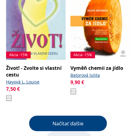
Akcia -15%
Akcia -15%
Život! - Zvolte si vlastní
Vyměň chemii za jídlo
cestu
Batorová Julita
Hayová L. Louise
9,90
€
7,50
€
Načítať ďalšie