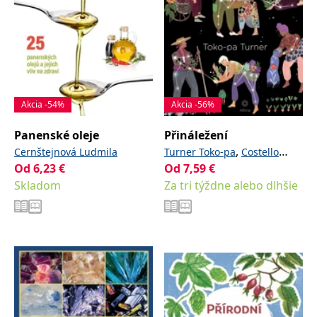
Akcia -54%
Akcia -56%
Panenské oleje
Přináležení
,
Cernštejnová Ludmila
Turner Toko-pa
Costello
Od
6,23
€
Od
7,59
€
Molly
Skladom
Za tri týždne alebo dlhšie