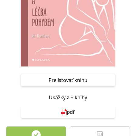
FUNKČNÉ
NEZARADENÉ SÚBORY
Potrebné
Analytické
Marketingové
Funkčné
Nezaradené súbory
Nevyhnutné súbory cookie umožňujú základné funkcie webovej stránky,
ako je prihlásenie používateľa a správa účtu. Bez nevyhnutných súborov
cookie nie je možné webové stránky správne používať.
Poskytovateľ /
Platnosť
Názov
Popis
Doména
končí
Prelistovať knihu
ASP.NET_SessionId
Zavřením
Tento soubor
Microsoft
prohlížeče
cookie
Corporation
zachovává stav
www.grada.sk
relace
Ukážky z E-knihy
návštěvníka
napříč
požadavky na
pdf
stránku.
__cf_bm
30 minut
Tento soubor
Cloudflare Inc.
cookie se
.heureka.cz
používá k
rozlišení mezi