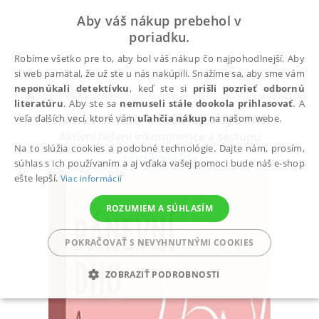
Aby váš nákup prebehol v
poriadku.
Robíme všetko pre to, aby bol váš nákup čo najpohodlnejší. Aby
si web pamätal, že už ste u nás nakúpili. Snažíme sa, aby sme vám
neponúkali detektívku
, keď ste si
prišli pozrieť odbornú
Všetky knihy
Zdravotníctvo
Ostatné nelekársk
literatúru
. Aby ste sa
nemuseli stále dookola prihlasovať
. A
Pánevní dno a léčba pohybem
veľa ďalších vecí, ktoré vám
uľahčia nákup
na našom webe.
Aktivní řešení inkontinence a sestupu
Na to slúžia cookies a podobné technológie. Dajte nám, prosím,
Hurtíková Ida
súhlas s ich používaním a aj vďaka vašej pomoci bude náš e-shop
ešte lepší.
Viac informácií
ROZUMIEM A SÚHLASÍM
POKRAČOVAŤ S NEVYHNUTNÝMI COOKIES
ZOBRAZIŤ PODROBNOSTI
POTREBNÉ
ANALYTICKÉ
MARKETINGOVÉ