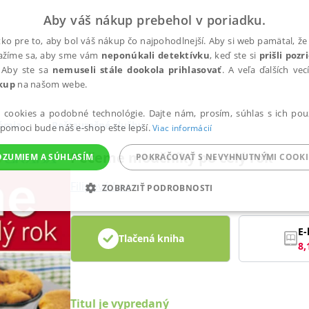
Aby váš nákup prebehol v poriadku.
ko pre to, aby bol váš nákup čo najpohodlnejší. Aby si web pamätal, že 
nažíme sa, aby sme vám
neponúkali detektívku
, keď ste si
prišli poz
 Aby ste sa
nemuseli stále dookola prihlasovať
. A veľa ďalších ve
kup
na našom webe.
a cookies a podobné technológie. Dajte nám, prosím, súhlas s ich pou
nómia
Reštauračné služby
 pomoci bude náš e-shop ešte lepší.
Viac informácií
Pečeme moučníky po celý rok
OZUMIEM A SÚHLASÍM
POKRAČOVAŤ S NEVYHNUTNÝMI COOKI
Filipová Lea
ZOBRAZIŤ PODROBNOSTI
ANALYTICKÉ
MARKETINGOVÉ
FUNKČNÉ
NEZ
E-
Tlačená kniha
8,
Potrebné
Analytické
Marketingové
Funkčné
Nezaradené súbory
ránky, ako je prihlásenie používateľa a správa účtu. Bez nevyhnutných súborov cook
Titul je vypredaný