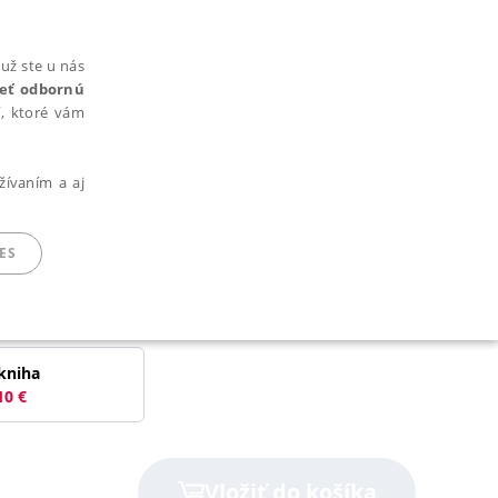
už ste u nás
rieť odbornú
cí, ktoré vám
žívaním a aj
ES
ARADENÉ SÚBORY
kniha
10
€
ie nie je možné webové stránky správne používať.
Vložiť do košíka