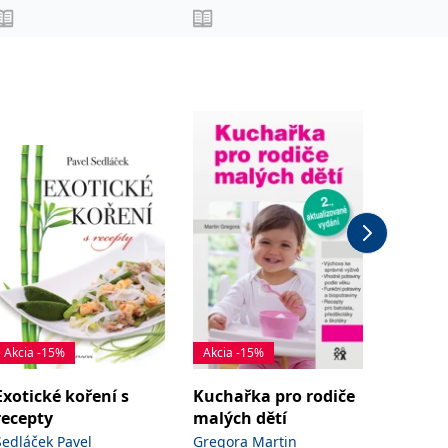
Akcia -15%
Akcia -15%
Akcia -
Exotické koření s
Kuchařka pro rodiče
Šumav
recepty
malých dětí
Pálka R
Sedláček Pavel
Gregora Martin
Od
12,