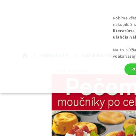
Robíme všet
nakúpili. S
literatúru
.
uľahčia ná
Na to slúži
Všetky knihy
Kuchárske knihy, gastro
vďaka vašej
R
POTREBNÉ
Nevyhnutné súbory cookie umožňujú základné funkcie webovej st