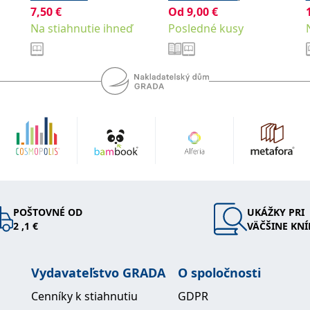
7,50
€
Od
9,00
€
Pavloušek Pavel
Na stiahnutie ihneď
Posledné kusy
POŠTOVNÉ OD
UKÁŽKY PRI
2 ,1 €
VÄČŠINE KNÍ
Vydavateľstvo GRADA
O spoločnosti
Cenníky k stiahnutiu
GDPR