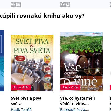
i kúpili rovnakú knihu ako vy?
Akcia -15%
Akcia -15%
Svět piva a piva
Vše, co byste měli
světa
vědět o víně....
,
Hasík Tomáš
Burešová Pavla