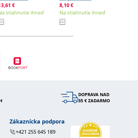
13,61
€
8,10
€
Sklad
Na stiahnutie ihneď
Na stiahnutie ihneď
DOPRAVA NAD
H
35 € ZADARMO
Zákaznícka podpora
+421 255 645 189