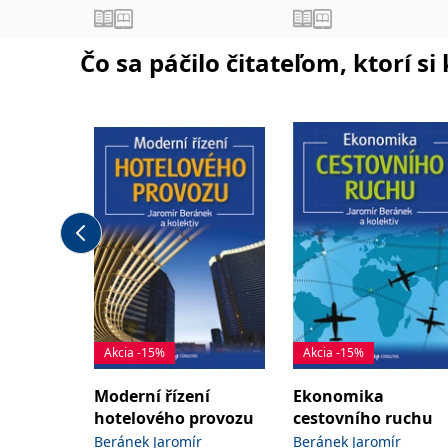
Čo sa páčilo čitateľom, ktorí s
Akcia -15%
Akcia -15%
Moderní řízení
Ekonomika
hotelového provozu
cestovního ruchu
Beránek Jaromír
Beránek Jaromír