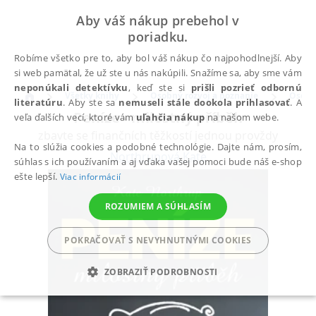
Aby váš nákup prebehol v
poriadku.
Robíme všetko pre to, aby bol váš nákup čo najpohodlnejší. Aby
si web pamätal, že už ste u nás nakúpili. Snažíme sa, aby sme vám
neponúkali detektívku
, keď ste si
prišli pozrieť odbornú
Všetky knihy
Osobný rozvoj a poznanie
Osobní
literatúru
. Aby ste sa
nemuseli stále dookola prihlasovať
. A
Peníze - milostný příběh
veľa ďalších vecí, ktoré vám
uľahčia nákup
na našom webe.
zbavte se finančních těžkostí jednou provždy
Na to slúžia cookies a podobné technológie. Dajte nám, prosím,
Northrupová Kate
súhlas s ich používaním a aj vďaka vašej pomoci bude náš e-shop
ešte lepší.
Viac informácií
ROZUMIEM A SÚHLASÍM
POKRAČOVAŤ S NEVYHNUTNÝMI COOKIES
ZOBRAZIŤ PODROBNOSTI
POTREBNÉ
ANALYTICKÉ
MARKETINGOVÉ