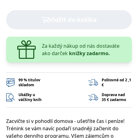
lidmi a roboty.
To je pro web
přínosné, aby
Google Privacy Policy
bylo možné
Vložiť do košíka
podávat platné
zprávy o
používání
jejich
webových
stránek.
Za každý nákup od nás dostaváte
PHPSESSID
Zavřením
Cookie
PHP.net
ako darček
knižky zadarmo.
prohlížeče
generovaný
www.bambook.cz
aplikacemi
založenými na
jazyce PHP.
Toto je
univerzální
99 % titulov
Poštovné od 2 ,1
identifikátor
skladom
€
používaný k
udržování
proměnných
Ukážky u
Doprava nad
relací uživatelů.
väčšiny kníh
35 € zadarmo
Obvykle se
jedná o
náhodně
vygenerované
číslo, jeho
Zacvičte si v pohodlí domova - ušetříte čas i peníze!
použití může
Trénink se vám navíc podaří snadněji začlenit do
být specifické
pro daný web,
vašeho denního programu. Všem zájemcům o
ale dobrým