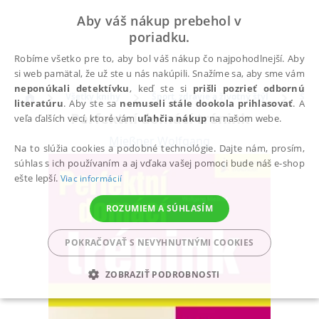
Aby váš nákup prebehol v
poriadku.
Robíme všetko pre to, aby bol váš nákup čo najpohodlnejší. Aby
si web pamätal, že už ste u nás nakúpili. Snažíme sa, aby sme vám
neponúkali detektívku
, keď ste si
prišli pozrieť odbornú
Všetky knihy
Šport, zdravie a životný štýl
Špor
literatúru
. Aby ste sa
nemuseli stále dookola prihlasovať
. A
Perfektní domácí trénink
veľa ďalších vecí, ktoré vám
uľahčia nákup
na našom webe.
Mießner Wolfgang
Na to slúžia cookies a podobné technológie. Dajte nám, prosím,
súhlas s ich používaním a aj vďaka vašej pomoci bude náš e-shop
ešte lepší.
Viac informácií
ROZUMIEM A SÚHLASÍM
POKRAČOVAŤ S NEVYHNUTNÝMI COOKIES
ZOBRAZIŤ PODROBNOSTI
POTREBNÉ
ANALYTICKÉ
MARKETINGOVÉ