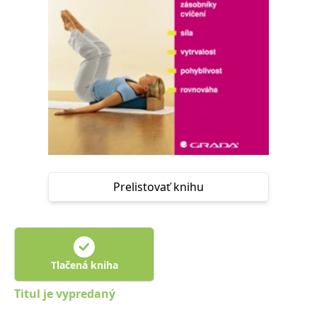
FUNKČNÉ
NEZARADENÉ SÚBORY
Potrebné
Analytické
Marketingové
Funkčné
Nezaradené súbory
Nevyhnutné súbory cookie umožňujú základné funkcie webovej stránky,
ako je prihlásenie používateľa a správa účtu. Bez nevyhnutných súborov
cookie nie je možné webové stránky správne používať.
Poskytovateľ /
Platnosť
Názov
Popis
Doména
končí
Prelistovať knihu
ASP.NET_SessionId
Zavřením
Tento soubor
Microsoft
prohlížeče
cookie
Corporation
zachovává stav
www.grada.sk
relace
návštěvníka
napříč
požadavky na
stránku.
Tlačená kniha
__cf_bm
30 minut
Tento soubor
Cloudflare Inc.
Titul je vypredaný
cookie se
.heureka.cz
používá k
rozlišení mezi