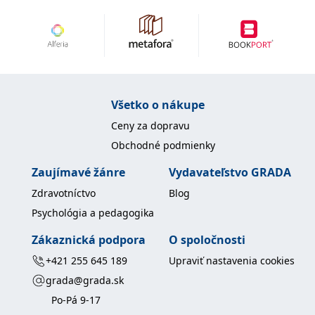
uid
.adform.net
2 měsíce
Tento soubor cookie
poskytuje jednoznačně
přiřazené strojově
generované ID uživatele
a shromažďuje údaje o
aktivitě na webu. Tato
data mohou být
odeslána k analýze a
hlášení třetí straně.
Všetko o nákupe
Ceny za dopravu
Obchodné podmienky
Zaujímavé žánre
Vydavateľstvo GRADA
Zdravotníctvo
Blog
Psychológia a pedagogika
Zákaznická podpora
O spoločnosti
+421 255 645 189
Upraviť nastavenia cookies
grada@grada.sk
Po-Pá 9-17