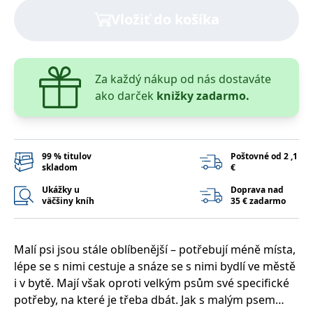
lidmi a roboty.
Vložiť do košíka
To je pro web
přínosné, aby
Google Privacy Policy
bylo možné
podávat platné
zprávy o
používání
jejich
Za každý nákup od nás dostaváte
webových
ako darček
knižky zadarmo.
stránek.
PHPSESSID
Zavřením
Cookie
PHP.net
prohlížeče
generovaný
www.bambook.cz
aplikacemi
založenými na
jazyce PHP.
99 % titulov
Poštovné od 2 ,1
Toto je
skladom
€
univerzální
identifikátor
Ukážky u
Doprava nad
používaný k
väčšiny kníh
35 € zadarmo
udržování
proměnných
relací uživatelů.
Obvykle se
jedná o
Malí psi jsou stále oblíbenější – potřebují méně místa,
náhodně
vygenerované
lépe se s nimi cestuje a snáze se s nimi bydlí ve městě
číslo, jeho
použití může
i v bytě. Mají však oproti velkým psům své specifické
být specifické
potřeby, na které je třeba dbát. Jak s malým psem
pro daný web,
ale dobrým