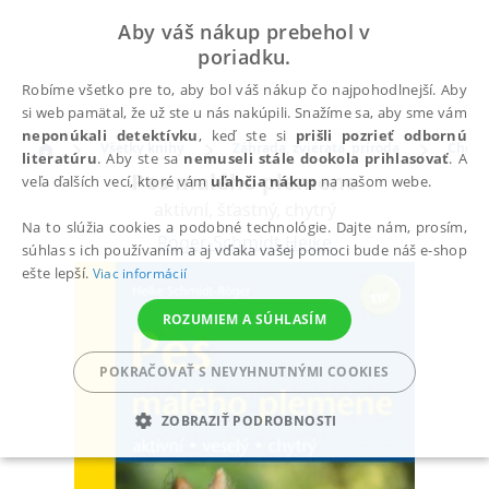
Aby váš nákup prebehol v
poriadku.
Robíme všetko pre to, aby bol váš nákup čo najpohodlnejší. Aby
si web pamätal, že už ste u nás nakúpili. Snažíme sa, aby sme vám
neponúkali detektívku
, keď ste si
prišli pozrieť odbornú
Všetky knihy
Záhrada, zvieratá, príroda
Chova
literatúru
. Aby ste sa
nemuseli stále dookola prihlasovať
. A
Pes malého plemene
veľa ďalších vecí, ktoré vám
uľahčia nákup
na našom webe.
aktivní, šťastný, chytrý
Na to slúžia cookies a podobné technológie. Dajte nám, prosím,
Röger-Schmidt Heike
súhlas s ich používaním a aj vďaka vašej pomoci bude náš e-shop
ešte lepší.
Viac informácií
ROZUMIEM A SÚHLASÍM
POKRAČOVAŤ S NEVYHNUTNÝMI COOKIES
ZOBRAZIŤ PODROBNOSTI
POTREBNÉ
ANALYTICKÉ
MARKETINGOVÉ