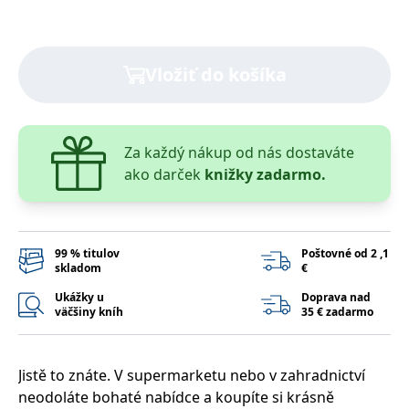
lidmi a roboty.
To je pro web
přínosné, aby
Google Privacy Policy
bylo možné
podávat platné
Vložiť do košíka
zprávy o
používání
jejich
webových
stránek.
PHPSESSID
Zavřením
Cookie
PHP.net
Za každý nákup od nás dostaváte
prohlížeče
generovaný
www.bambook.cz
ako darček
knižky zadarmo.
aplikacemi
založenými na
jazyce PHP.
Toto je
univerzální
identifikátor
používaný k
99 % titulov
Poštovné od 2 ,1
udržování
skladom
€
proměnných
relací uživatelů.
Ukážky u
Doprava nad
Obvykle se
väčšiny kníh
35 € zadarmo
jedná o
náhodně
vygenerované
číslo, jeho
použití může
Jistě to znáte. V supermarketu nebo v zahradnictví
být specifické
pro daný web,
neodoláte bohaté nabídce a koupíte si krásně
ale dobrým