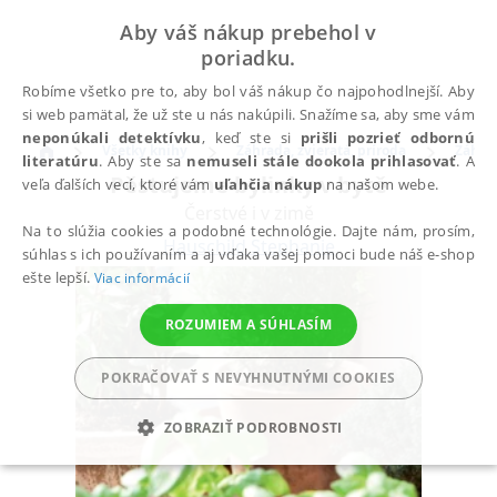
Aby váš nákup prebehol v
poriadku.
Robíme všetko pre to, aby bol váš nákup čo najpohodlnejší. Aby
si web pamätal, že už ste u nás nakúpili. Snažíme sa, aby sme vám
neponúkali detektívku
, keď ste si
prišli pozrieť odbornú
Všetky knihy
Záhrada, zvieratá, príroda
Záhra
literatúru
. Aby ste sa
nemuseli stále dookola prihlasovať
. A
Pěstujeme bylinky v bytě
veľa ďalších vecí, ktoré vám
uľahčia nákup
na našom webe.
Čerstvé i v zimě
Na to slúžia cookies a podobné technológie. Dajte nám, prosím,
Hauschild Stephanie
súhlas s ich používaním a aj vďaka vašej pomoci bude náš e-shop
ešte lepší.
Viac informácií
ROZUMIEM A SÚHLASÍM
POKRAČOVAŤ S NEVYHNUTNÝMI COOKIES
ZOBRAZIŤ PODROBNOSTI
POTREBNÉ
ANALYTICKÉ
MARKETINGOVÉ