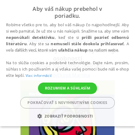
Aby váš nákup prebehol v
poriadku.
Robíme všetko pre to, aby bol váš nákup čo najpohodlnejší. Aby
si web pamätal, že už ste u nás nakúpili. Snažíme sa, aby sme vám
neponúkali detektívku
, keď ste si
prišli pozrieť odbornú
Všetky knihy
Psychológia a pedagogika
Psych
literatúru
. Aby ste sa
nemuseli stále dookola prihlasovať
. A
Pětifaktorový model v psychologii
veľa ďalších vecí, ktoré vám
uľahčia nákup
na našom webe.
osobnosti
Na to slúžia cookies a podobné technológie. Dajte nám, prosím,
Přístupy, diagnostika, uplatnění
súhlas s ich používaním a aj vďaka vašej pomoci bude náš e-shop
Hřebíčková Martina
ešte lepší.
Viac informácií
ROZUMIEM A SÚHLASÍM
POKRAČOVAŤ S NEVYHNUTNÝMI COOKIES
ZOBRAZIŤ PODROBNOSTI
POTREBNÉ
ANALYTICKÉ
MARKETINGOVÉ