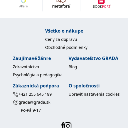
uid
.adform.net
2 měsíce
Tento soubor cookie
poskytuje jednoznačně
přiřazené strojově
generované ID uživatele
a shromažďuje údaje o
aktivitě na webu. Tato
data mohou být
Všetko o nákupe
odeslána k analýze a
hlášení třetí straně.
Ceny za dopravu
Obchodné podmienky
Zaujímavé žánre
Vydavateľstvo GRADA
Zdravotníctvo
Blog
Psychológia a pedagogika
Zákaznická podpora
O spoločnosti
+421 255 645 189
Upraviť nastavenia cookies
grada@grada.sk
Po-Pá 9-17