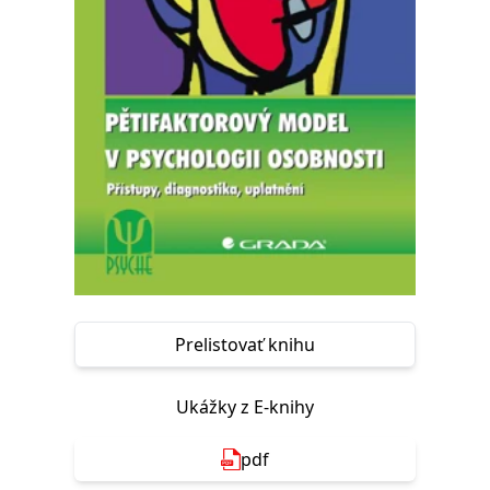
FUNKČNÉ
NEZARADENÉ SÚBORY
Potrebné
Analytické
Marketingové
Funkčné
Nezaradené súbory
Nevyhnutné súbory cookie umožňujú základné funkcie webovej stránky,
ako je prihlásenie používateľa a správa účtu. Bez nevyhnutných súborov
cookie nie je možné webové stránky správne používať.
Poskytovateľ /
Platnosť
Názov
Popis
Doména
končí
ASP.NET_SessionId
Zavřením
Tento soubor
Microsoft
prohlížeče
cookie
Corporation
zachovává stav
www.grada.sk
Prelistovať knihu
relace
návštěvníka
napříč
požadavky na
Ukážky z E-knihy
stránku.
__cf_bm
30 minut
Tento soubor
Cloudflare Inc.
cookie se
.heureka.cz
pdf
používá k
rozlišení mezi