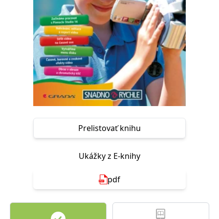
FUNKČNÉ
NEZARADENÉ SÚBORY
Potrebné
Analytické
Marketingové
Funkčné
Nezaradené súbory
Nevyhnutné súbory cookie umožňujú základné funkcie webovej stránky,
ako je prihlásenie používateľa a správa účtu. Bez nevyhnutných súborov
cookie nie je možné webové stránky správne používať.
Poskytovateľ /
Platnosť
Názov
Popis
Doména
končí
Prelistovať knihu
ASP.NET_SessionId
Zavřením
Tento soubor
Microsoft
prohlížeče
cookie
Corporation
zachovává stav
www.grada.sk
relace
Ukážky z E-knihy
návštěvníka
napříč
požadavky na
pdf
stránku.
__cf_bm
30 minut
Tento soubor
Cloudflare Inc.
cookie se
.heureka.cz
používá k
rozlišení mezi