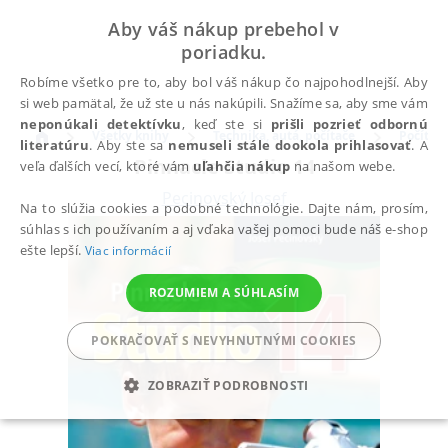
Aby váš nákup prebehol v
poriadku.
Robíme všetko pre to, aby bol váš nákup čo najpohodlnejší. Aby
si web pamätal, že už ste u nás nakúpili. Snažíme sa, aby sme vám
neponúkali detektívku
, keď ste si
prišli pozrieť odbornú
Všetky knihy
Technika, autá, počítače
Počítač
literatúru
. Aby ste sa
nemuseli stále dookola prihlasovať
. A
Pinnacle Studio 14
veľa ďalších vecí, ktoré vám
uľahčia nákup
na našom webe.
Pecinovský Josef
Na to slúžia cookies a podobné technológie. Dajte nám, prosím,
súhlas s ich používaním a aj vďaka vašej pomoci bude náš e-shop
ešte lepší.
Viac informácií
ROZUMIEM A SÚHLASÍM
POKRAČOVAŤ S NEVYHNUTNÝMI COOKIES
ZOBRAZIŤ PODROBNOSTI
POTREBNÉ
ANALYTICKÉ
MARKETINGOVÉ