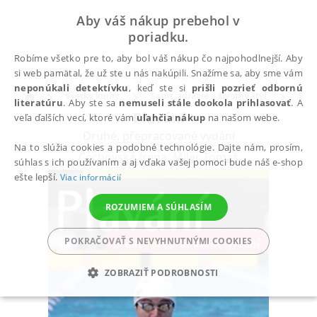
Aby váš nákup prebehol v
poriadku.
Robíme všetko pre to, aby bol váš nákup čo najpohodlnejší. Aby
si web pamätal, že už ste u nás nakúpili. Snažíme sa, aby sme vám
neponúkali detektívku
, keď ste si
prišli pozrieť odbornú
Všetky knihy
Šport, zdravie a životný štýl
Špor
literatúru
. Aby ste sa
nemuseli stále dookola prihlasovať
. A
Plavání
veľa ďalších vecí, ktoré vám
uľahčia nákup
na našom webe.
Druhé, přepracované vydání
Na to slúžia cookies a podobné technológie. Dajte nám, prosím,
Čechovská Irena
,
Miler Tomáš
súhlas s ich používaním a aj vďaka vašej pomoci bude náš e-shop
ešte lepší.
Viac informácií
ROZUMIEM A SÚHLASÍM
POKRAČOVAŤ S NEVYHNUTNÝMI COOKIES
ZOBRAZIŤ PODROBNOSTI
POTREBNÉ
ANALYTICKÉ
MARKETINGOVÉ