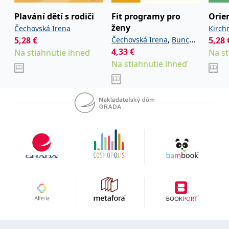
uid
.adform.net
2 měsíce
Tento soubor cookie
poskytuje jednoznačně
Plavání dětí s rodiči
Fit programy pro
Orie
přiřazené strojově
ženy
Čechovská Irena
Kirchn
generované ID uživatele
a shromažďuje údaje o
,
5,28
€
Čechovská Irena
Bunc
5,28
aktivitě na webu. Tato
data mohou být
4,33
€
,
Na stiahnutie ihneď
Václav
Novotná Viléma
Na st
odeslána k analýze a
Na stiahnutie ihneď
hlášení třetí straně.