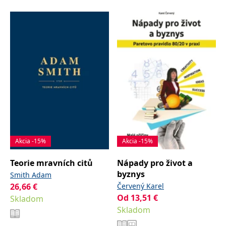
Akcia -15%
Akcia -15%
Teorie mravních citů
Nápady pro život a
byznys
Smith Adam
26,66
€
Červený Karel
Od
13,51
€
Skladom
Skladom