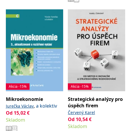
Akcia -15%
Akcia -15%
Mikroekonomie
Strategické analýzy pro
úspěch firem
,
a kolektiv
Jurečka Václav
Od
15,02
€
Červený Karel
Od
10,54
€
Skladom
Skladom