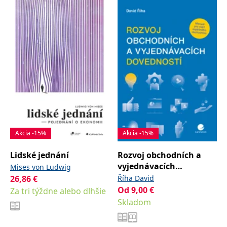
Akcia -15%
Akcia -15%
Lidské jednání
Rozvoj obchodních a
vyjednávacích
Mises von Ludwig
dovedností
26,86
€
Říha David
Od
9,00
€
Za tri týždne alebo dlhšie
Skladom