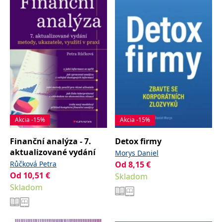
Akcia -15%
Akcia -15%
Finanční analýza - 7.
Detox firmy
aktualizované vydání
Morys Daniel
Růčková Petra
Od
8,15
€
Od
10,51
€
Skladom
Skladom