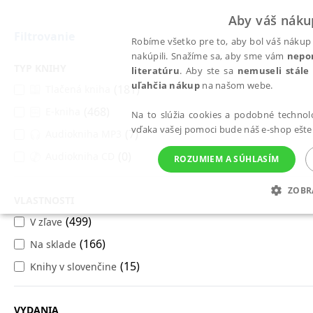
Aby váš náku
Filtrovanie
Robíme všetko pre to, aby bol váš nákup 
nakúpili. Snažíme sa, aby sme vám
nepo
TYP KNIHY
literatúru
. Aby ste sa
nemuseli stále
uľahčia nákup
na našom webe.
(181)
Tlačená kniha
Všetky knihy
Podnikanie, ekonómia a financie
(468)
E-kniha
Podnikanie, ekonómia a
Na to slúžia cookies a podobné technoló
vďaka vašej pomoci bude náš e-shop ešte 
(7)
Audiokniha MP3
financie
(0)
Audiokniha CD
ROZUMIEM A SÚHLASÍM
ZOBR
Financie a investovanie
(115)
Ekonómia
(76)
VLASTNOSTI
POTREBNÉ
ANALYTICKÉ
MAR
(499)
V zľave
Podnikanie a manažment
(187)
Cestovný ruch
(14)
(166)
Na sklade
Manažment v informačnej spoločnosti
(21)
(15)
Knihy v slovenčine
Viac kategórií
Potrebné
Analytické
Mar
Marketing a reklama
(77)
Obchod a predaj
(51)
Nevyhnutné súbory cookie umožňujú základné funkcie webovej stránky, ako je p
Možno sa vám budú páčiť tieto knihy
VYDANIA