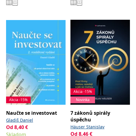
Akcia -15%
Akcia -15%
Novinka
Naučte se investovat
7 zákonů spirály
úspěchu
Gladiš Daniel
Od
8,40
€
Häuser Stanislav
Od
8,46
€
Skladom