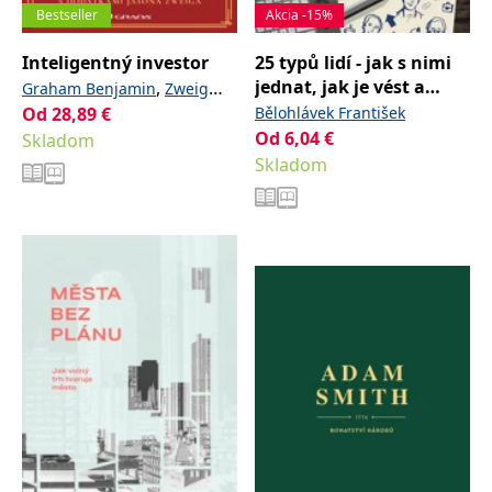
Bestseller
Akcia -15%
Inteligentný investor
25 typů lidí - jak s nimi
jednat, jak je vést a
,
Graham Benjamin
Zweig
motivovat
Od
28,89
€
Bělohlávek František
Jason
Od
6,04
€
Skladom
Skladom