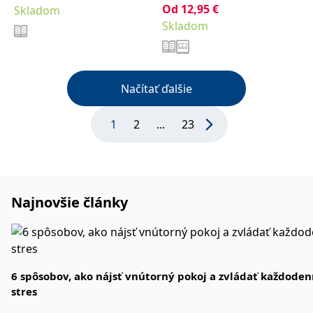
Od
12,95
€
Skladom
Skladom
Načítať ďalšie
1
2
...
23
Najnovšie články
6 spôsobov, ako nájsť vnútorný pokoj a zvládať každode
stres