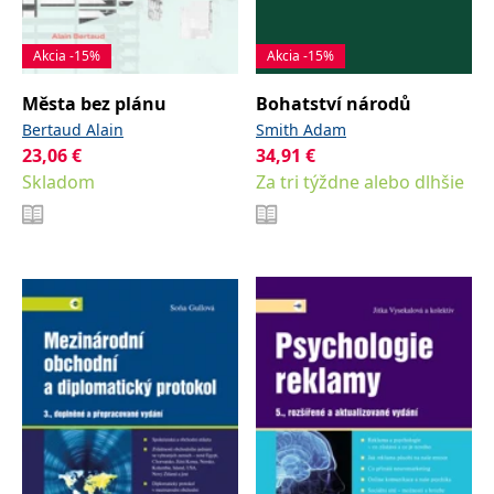
Akcia -15%
Akcia -15%
Města bez plánu
Bohatství národů
Bertaud Alain
Smith Adam
23,06
€
34,91
€
Skladom
Za tri týždne alebo dlhšie