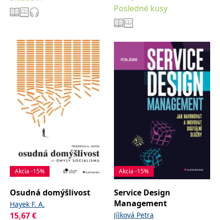
Posledné kusy
Akcia -15%
Akcia -15%
Osudná domýšlivost
Service Design
Management
Hayek F. A.
15,67
€
Jílková Petra