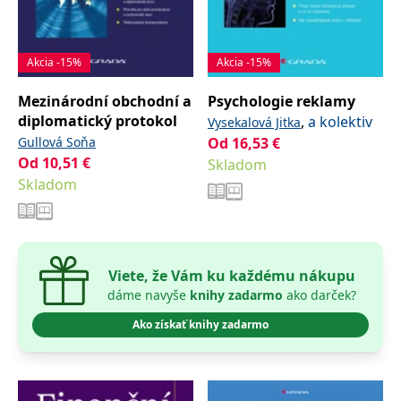
Akcia -15%
Akcia -15%
Mezinárodní obchodní a
Psychologie reklamy
diplomatický protokol
,
a kolektiv
Vysekalová Jitka
Gullová Soňa
Od
16,53
€
Od
10,51
€
Skladom
Skladom
Viete, že Vám ku každému nákupu
dáme navyše
knihy zadarmo
ako darček?
Ako získať knihy zadarmo