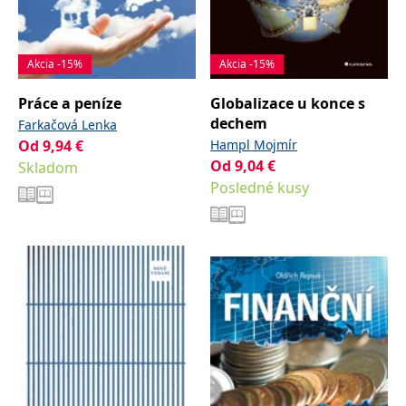
Akcia -15%
Akcia -15%
Práce a peníze
Globalizace u konce s
dechem
Farkačová Lenka
Od
9,94
€
Hampl Mojmír
Od
9,04
€
Skladom
Posledné kusy