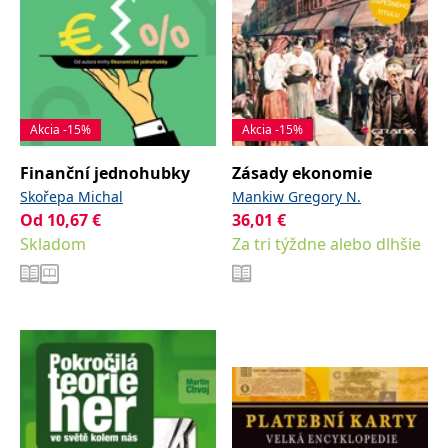
Akcia -15%
Akcia -15%
Finanční jednohubky
Zásady ekonomie
Skořepa Michal
Mankiw Gregory N.
Od
10,67
€
36,01
€
Skladom
Za tri týždne alebo dlhšie