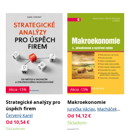
Akcia -15%
Akcia -15%
Strategické analýzy pro
Makroekonomie
úspěch firem
,
Jurečka Václav
Macháček
Červený Karel
Od
14,12
,
a kolektiv
€
Martin
Od
10,54
€
Skladom
Skladom