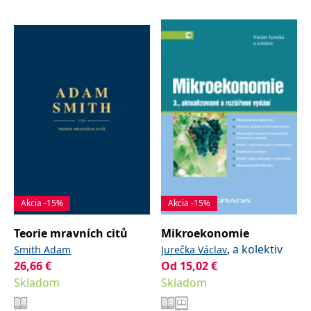
Akcia -15%
Akcia -15%
Teorie mravních citů
Mikroekonomie
,
a kolektiv
Smith Adam
Jurečka Václav
26,66
€
Od
15,02
€
Skladom
Skladom