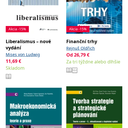
Akcia -15%
Akcia -15%
Liberalismus – nové
Finanční trhy
vydání
Rejnuš Oldřich
Mises von Ludwig
Od
26,79
€
11,69
€
Za tri týždne alebo dlhšie
Skladom