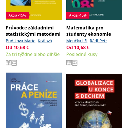
Akcia -15%
Akcia -15%
Průvodce základními
Matematika pro
statistickými metodami
studenty ekonomie
,
,
Budíková Marie
Králová
Moučka Jiří
Rádl Petr
Od
10,68
,
€
Od
10,68
€
Maria
Maroš Bohumil
Za tri týždne alebo dlhšie
Posledné kusy