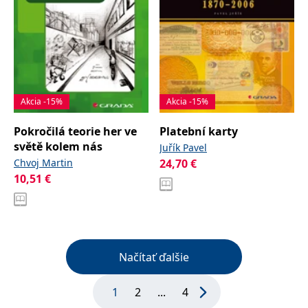
Akcia -15%
Akcia -15%
Pokročilá teorie her ve
Platební karty
světě kolem nás
Juřík Pavel
Chvoj Martin
24,70
€
10,51
€
Načítať ďalšie
1
2
...
4