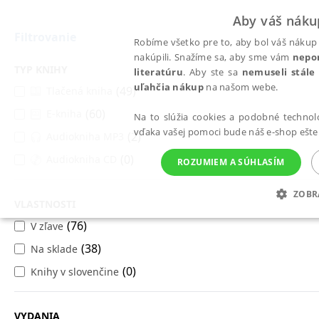
Aby váš náku
Filtrovanie
Robíme všetko pre to, aby bol váš nákup 
nakúpili. Snažíme sa, aby sme vám
nepo
TYP KNIHY
literatúru
. Aby ste sa
nemuseli stále
uľahčia nákup
na našom webe.
(49)
Tlačená kniha
Všetky knihy
Podnikanie, ekonómia a financie
(60)
E-kniha
Ekonómia
Na to slúžia cookies a podobné technoló
vďaka vašej pomoci bude náš e-shop ešte 
(2)
Audiokniha MP3
(0)
Audiokniha CD
ROZUMIEM A SÚHLASÍM
Možno sa vám budú páčiť tieto knihy
ZOBR
VLASTNOSTI
POTREBNÉ
ANALYTICKÉ
MAR
(76)
V zľave
(38)
Na sklade
(0)
Knihy v slovenčine
Potrebné
Analytické
Mar
Nevyhnutné súbory cookie umožňujú základné funkcie webovej stránky, ako je p
VYDANIA