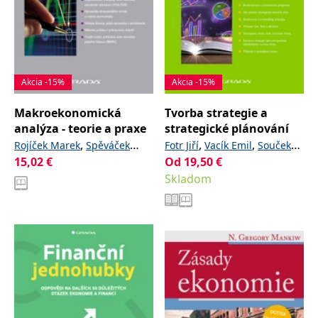
Akcia -15%
Akcia -15%
Makroekonomická
Tvorba strategie a
analýza - teorie a praxe
strategické plánování
,
,
,
Rojíček Marek
Spěváček
Fotr Jiří
Vacík Emil
Souček
15,02
€
,
,
Od
19,50
,
€
,
Vojtěch
Vejmělek Jan
Ivan
Špaček Miroslav
Hájek
,
Skladom
Zamrazilová Eva
Žďárek
Stanislav
Václav