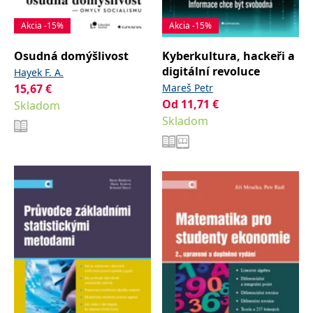
Akcia -15%
Akcia -15%
Osudná domýšlivost
Kyberkultura, hackeři a
digitální revoluce
Hayek F. A.
15,67
€
Mareš Petr
Od
11,71
€
Skladom
Skladom