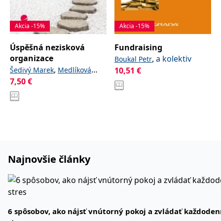
Akcia -15%
Akcia -15%
Úspěšná nezisková
Fundraising
organizace
,
a kolektiv
Boukal Petr
,
Šedivý Marek
Medlíková
10,51
€
7,50
€
Olga
Najnovšie články
6 spôsobov, ako nájsť vnútorný pokoj a zvládať každode