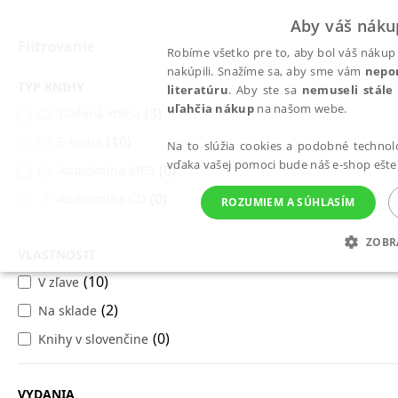
Aby váš náku
Filtrovanie
Robíme všetko pre to, aby bol váš nákup 
nakúpili. Snažíme sa, aby sme vám
nepo
TYP KNIHY
literatúru
. Aby ste sa
nemuseli stále
uľahčia nákup
na našom webe.
(3)
Tlačená kniha
Všetky knihy
Podnikanie, ekonómia a financie
(10)
E-kniha
Verejná správa, neziskové
Na to slúžia cookies a podobné technoló
vďaka vašej pomoci bude náš e-shop ešte 
(0)
Audiokniha MP3
organizácie
(0)
Audiokniha CD
ROZUMIEM A SÚHLASÍM
Možno sa vám budú páčiť tieto knihy
ZOBR
VLASTNOSTI
POTREBNÉ
ANALYTICKÉ
MAR
(10)
V zľave
(2)
Na sklade
(0)
Knihy v slovenčine
Potrebné
Analytické
Mar
Nevyhnutné súbory cookie umožňujú základné funkcie webovej stránky, ako je p
VYDANIA