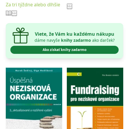
Za tri týždne alebo dlhšie
Viete, že Vám ku každému nákupu
dáme navyše
knihy zadarmo
ako darček?
Ako získať knihy zadarmo