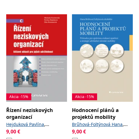
Akcia -15%
Akcia -15%
Řízení neziskových
Hodnocení plánů a
organizací
projektů mobility
,
,
Hejduková Pavlína
Brůhová-Foltýnová Hana
9,00
€
,
9,00
€
,
Hommerová Dita
Krechovská
Jordová Radomíra
Květoň
,
,