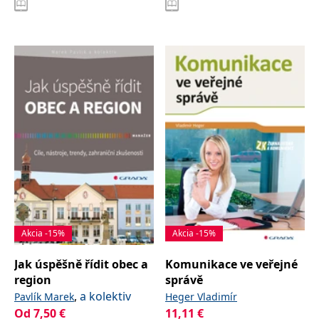
Michaela
Viktor
Rybová Kristýna
Vejchodská Eliška
Akcia -15%
Akcia -15%
Jak úspěšně řídit obec a
Komunikace ve veřejné
region
správě
,
a kolektiv
Pavlík Marek
Heger Vladimír
Od
7,50
€
11,11
€