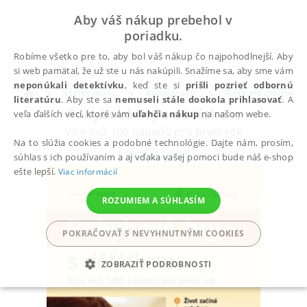
Aby váš nákup prebehol v
poriadku.
Robíme všetko pre to, aby bol váš nákup čo najpohodlnejší. Aby
si web pamätal, že už ste u nás nakúpili. Snažíme sa, aby sme vám
neponúkali detektívku
, keď ste si
prišli pozrieť odbornú
Všetky knihy
Rodičovstvo
Rady pre rodičov
literatúru
. Aby ste sa
nemuseli stále dookola prihlasovať
. A
Pohybové hry s děťátkem
veľa ďalších vecí, ktoré vám
uľahčia nákup
na našom webe.
Více než 100 nápadů pro první rok
Na to slúžia cookies a podobné technológie. Dajte nám, prosím,
Polinski Liesel
súhlas s ich používaním a aj vďaka vašej pomoci bude náš e-shop
ešte lepší.
Viac informácií
ROZUMIEM A SÚHLASÍM
POKRAČOVAŤ S NEVYHNUTNÝMI COOKIES
ZOBRAZIŤ PODROBNOSTI
POTREBNÉ
ANALYTICKÉ
MARKETINGOVÉ