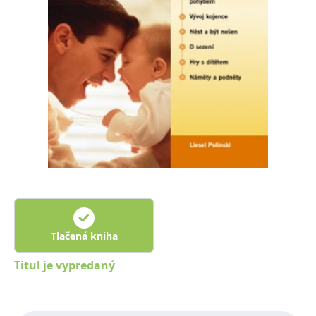
FUNKČNÉ
NEZARADENÉ SÚBORY
Potrebné
Analytické
Marketingové
Funkčné
Nezaradené súbory
Nevyhnutné súbory cookie umožňujú základné funkcie webovej stránky,
ako je prihlásenie používateľa a správa účtu. Bez nevyhnutných súborov
cookie nie je možné webové stránky správne používať.
Poskytovateľ /
Platnosť
Názov
Popis
Doména
končí
ASP.NET_SessionId
Zavřením
Tento soubor
Microsoft
prohlížeče
cookie
Corporation
zachovává stav
www.grada.sk
relace
návštěvníka
Tlačená kniha
napříč
požadavky na
stránku.
Titul je vypredaný
__cf_bm
30 minut
Tento soubor
Cloudflare Inc.
cookie se
.heureka.cz
používá k
rozlišení mezi