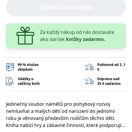
lidmi a roboty.
Vložiť do košíka
To je pro web
přínosné, aby
Google Privacy Policy
bylo možné
podávat platné
zprávy o
používání
jejich
Za každý nákup od nás dostaváte
webových
ako darček
knižky zadarmo.
stránek.
PHPSESSID
Zavřením
Cookie
PHP.net
prohlížeče
generovaný
www.bambook.cz
aplikacemi
založenými na
jazyce PHP.
99 % titulov
Poštovné od 2 ,1
Toto je
skladom
€
univerzální
identifikátor
Ukážky u
Doprava nad
používaný k
väčšiny kníh
35 € zadarmo
udržování
proměnných
relací uživatelů.
Obvykle se
jedná o
Jedinečný soubor námětů pro pohybový rozvoj
náhodně
vygenerované
nemluvňat a malých dětí od narození do jednoho
číslo, jeho
roku je věnovaný především rodičům těchto dětí.
použití může
být specifické
Kniha nabízí hry a zábavné činnosti, které podporují
pro daný web,
ale dobrým