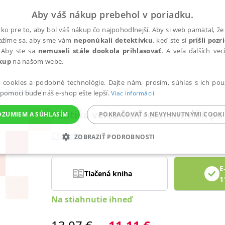
Aby váš nákup prebehol v poriadku.
ko pre to, aby bol váš nákup čo najpohodlnejší. Aby si web pamätal, že 
nažíme sa, aby sme vám
neponúkali detektívku
, keď ste si
prišli poz
 Aby ste sa
nemuseli stále dookola prihlasovať
. A veľa ďalších ve
kup
na našom webe.
a cookies a podobné technológie. Dajte nám, prosím, súhlas s ich pou
Politológia
 pomoci bude náš e-shop ešte lepší.
Viac informácií
Politika volebních reforem v ČR po
OZUMIEM A SÚHLASÍM
POKRAČOVAŤ S NEVYHNUTNÝMI COOKI
Charvát Jakub
ZOBRAZIŤ PODROBNOSTI
ANALYTICKÉ
MARKETINGOVÉ
FUNKČNÉ
NEZ
E
Tlačená kniha
1
Na stiahnutie ihneď
Potrebné
Analytické
Marketingové
Funkčné
Nezaradené súbory
ránky, ako je prihlásenie používateľa a správa účtu. Bez nevyhnutných súborov cook