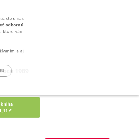
už ste u nás
rieť odbornú
cí, ktoré vám
žívaním a aj
 roce 1989
ES
ARADENÉ SÚBORY
-kniha
1,11
€
ie nie je možné webové stránky správne používať.