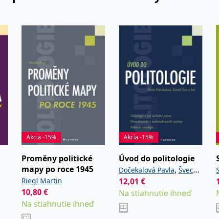
Akcia -15%
Akcia -15%
a
Proměny politické
Úvod do politologie
mapy po roce 1945
,
Dočekalová Pavla
Švec
Riegl Martin
12,01
,
€
a kolektiv
Kamil
10,80
€
Na stiahnutie ihneď
Na stiahnutie ihneď