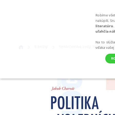
Robíme všet
nakúpili. S
literatúru
.
uľahčia ná
Na to slúži
E-knihy
Spoločenské vedy, história
vďaka vašej
R
POTREBNÉ
Nevyhnutné súbory cookie umožňujú základné funkcie webovej st