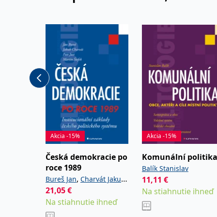
Akcia -15%
Akcia -15%
Česká demokracie po
Komunální politik
roce 1989
Balík Stanislav
,
,
Bureš Jan
Charvát Jakub
11,11
€
21,05
€
,
Just Petr
Štefek Martin
Na stiahnutie ihneď
Na stiahnutie ihneď