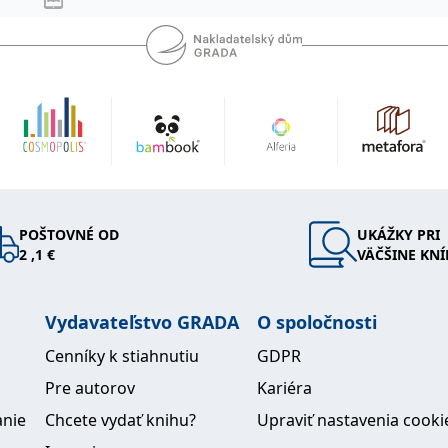
POŠTOVNÉ OD
UKÁŽKY PRI
2 ,1 €
VÄČŠINE KNÍ
Vydavateľstvo GRADA
O spoločnosti
Cenníky k stiahnutiu
GDPR
Pre autorov
Kariéra
anie
Chcete vydať knihu?
Upraviť nastavenia cooki