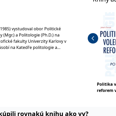
1985) vystudoval obor Politické
 (Mgr.) a Politologie (Ph.D.) na
zofické fakulty Univerzity Karlovy v
sobí na Katedře politologie a
opolitní univerzity Praha v pozicích
ka a tajemníka katedry. Ve své
-výzkumné činnosti se zaměřuje na
u volebních systémů a politiky
rii a praxi, dále pak na analýzu
Politika 
 politiky či na problematiku
reforem v
1989
i kúpili rovnakú knihu ako vy?