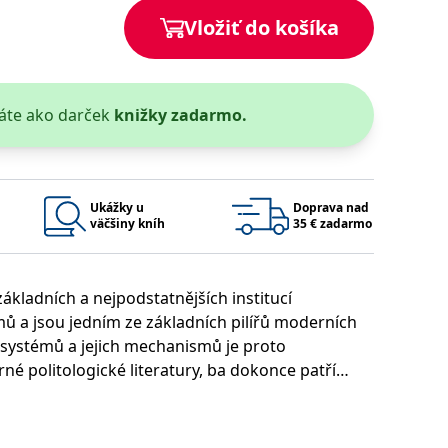
Vložiť do košíka
áte ako darček
knižky zadarmo.
 bylo možné podávat platné zprávy o používání jejich webových
užívaný k udržování proměnných relací uživatelů. Obvykle se
rým příkladem je udržování přihlášeného stavu uživatele mezi
Google Privacy Policy
Ukážky u
Doprava nad
väčšiny kníh
35 € zadarmo
ákladních a nejpodstatnějších institucí
ie, které systém přijímá, a zajištění souladu a přizpůsobivosti
ů a jsou jedním ze základních pilířů moderních
 systémů a jejich mechanismů je proto
politologické literatury, ba dokonce patří
Platnosť končí
Popis
gické analýzy. Ústředním tématem a hlavním
1 rok 1 měsíc
ovnávací analýza politiky volebních reforem
 1989 a jejích proměn v průběhu času. Autor
1 rok 1 měsíc
u pro interní analýzu.
í aktivit na webu.