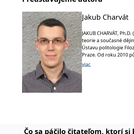
Jakub Charvát
JAKUB CHARVÁT, Ph.D. (
teorie a současné dějiny
Ústavu politologie Filo
Praze. Od roku 2010 pů
humanitních studií Metr
viac
akademického pracovní
pedagogické i vědecko
především problematik
volebních reforem v teo
československé a české
stranických systémů.
Čo sa páčilo čitateľom, ktorí s