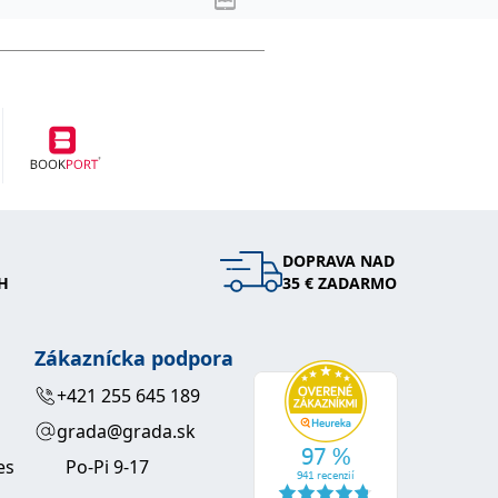
DOPRAVA NAD
H
35 € ZADARMO
Zákaznícka podpora
+421 255 645 189
grada@grada.sk
es
Po-Pi 9-17