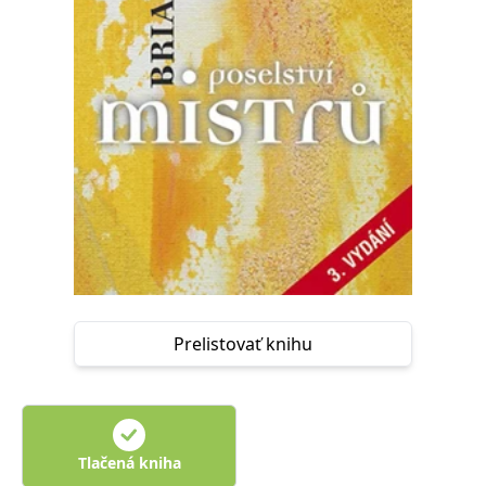
FUNKČNÉ
NEZARADENÉ SÚBORY
Potrebné
Analytické
Marketingové
Funkčné
Nezaradené súbory
Nevyhnutné súbory cookie umožňujú základné funkcie webovej stránky,
ako je prihlásenie používateľa a správa účtu. Bez nevyhnutných súborov
cookie nie je možné webové stránky správne používať.
Poskytovateľ /
Platnosť
Názov
Popis
Doména
končí
ASP.NET_SessionId
Zavřením
Tento soubor
Microsoft
prohlížeče
cookie
Corporation
zachovává stav
www.grada.sk
Prelistovať knihu
relace
návštěvníka
napříč
požadavky na
stránku.
__cf_bm
30 minut
Tento soubor
Cloudflare Inc.
cookie se
.heureka.cz
Tlačená kniha
používá k
rozlišení mezi