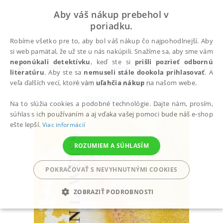
Aby váš nákup prebehol v
poriadku.
Robíme všetko pre to, aby bol váš nákup čo najpohodlnejší. Aby
si web pamätal, že už ste u nás nakúpili. Snažíme sa, aby sme vám
neponúkali detektívku
, keď ste si
prišli pozrieť odbornú
Všetky knihy
Osobný rozvoj a poznanie
Komun
literatúru
. Aby ste sa
nemuseli stále dookola prihlasovať
. A
Poselství Mistrů
veľa ďalších vecí, ktoré vám
uľahčia nákup
na našom webe.
Weiss Brian L.
Na to slúžia cookies a podobné technológie. Dajte nám, prosím,
súhlas s ich používaním a aj vďaka vašej pomoci bude náš e-shop
ešte lepší.
Viac informácií
ROZUMIEM A SÚHLASÍM
POKRAČOVAŤ S NEVYHNUTNÝMI COOKIES
ZOBRAZIŤ PODROBNOSTI
POTREBNÉ
ANALYTICKÉ
MARKETINGOVÉ