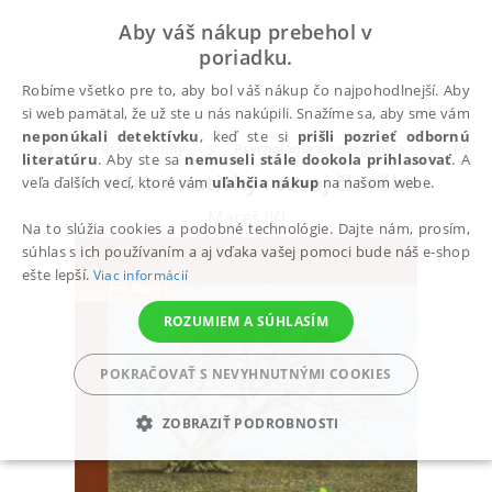
Aby váš nákup prebehol v
poriadku.
Robíme všetko pre to, aby bol váš nákup čo najpohodlnejší. Aby
si web pamätal, že už ste u nás nakúpili. Snažíme sa, aby sme vám
neponúkali detektívku
, keď ste si
prišli pozrieť odbornú
Všetky knihy
Psychológia a pedagogika
Psych
literatúru
. Aby ste sa
nemuseli stále dookola prihlasovať
. A
Posttraumatický rozvoj člověka
veľa ďalších vecí, ktoré vám
uľahčia nákup
na našom webe.
Mareš Jiří
Na to slúžia cookies a podobné technológie. Dajte nám, prosím,
súhlas s ich používaním a aj vďaka vašej pomoci bude náš e-shop
ešte lepší.
Viac informácií
ROZUMIEM A SÚHLASÍM
POKRAČOVAŤ S NEVYHNUTNÝMI COOKIES
ZOBRAZIŤ PODROBNOSTI
POTREBNÉ
ANALYTICKÉ
MARKETINGOVÉ