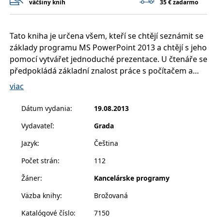
väčšiny kníh
35 € zadarmo
příkladem je
udržování
přihlášeného
stavu uživatele
mezi
Tato kniha je určena všem, kteří se chtějí seznámit se
stránkami.
základy programu MS PowerPoint 2013 a chtějí s jeho
CookieConsent
1 rok
Tento soubor
Cybot A/S
pomocí vytvářet jednoduché prezentace. U čtenáře se
cookie ukládá
www.bambook.cz
stav souhlasu
předpokládá základní znalost práce s počítačem a
uživatele se
soubory cookie
operačním systémem Windows. Je potřeba jistá
viac
pro aktuální
zručnost při práci s myší, zejména při formátování
doménu.
grafických objektů. Po prostudování této knihy by
G_ENABLED_IDPS
1 rok 1
Slouží k
Google LLC
Dátum vydania
:
19.08.2013
měsíc
přihlášení
.www.grada.sk
měl být čtenář schopen sestavit jednoduchou
pomocí Google
Vydavateľ
:
Grada
prezentaci prakticky s libovolným námětem.
receive-cookie-
.doubleclick.net
6 měsíců
Tento soubor
deprecation
cookie se
Jazyk
:
Čeština
používá pro
signál majiteli
Počet strán
:
112
webových
stránek o
depreciaci
Žáner
:
Kancelárske programy
souborů
cookie, které
Väzba knihy
:
Brožovaná
systém přijímá,
a zajištění
souladu a
Katalógové číslo
:
7150
přizpůsobivosti