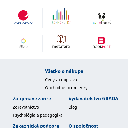
uid
.adform.net
2 měsíce
Tento soubor cookie
poskytuje jednoznačně
přiřazené strojově
generované ID uživatele
a shromažďuje údaje o
aktivitě na webu. Tato
data mohou být
odeslána k analýze a
hlášení třetí straně.
Všetko o nákupe
Ceny za dopravu
Obchodné podmienky
Zaujímavé žánre
Vydavateľstvo GRADA
Zdravotníctvo
Blog
Psychológia a pedagogika
Zákaznická podpora
O spoločnosti