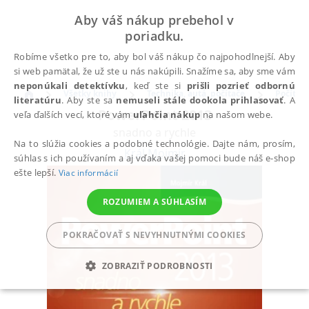
Aby váš nákup prebehol v
poriadku.
Robíme všetko pre to, aby bol váš nákup čo najpohodlnejší. Aby
si web pamätal, že už ste u nás nakúpili. Snažíme sa, aby sme vám
neponúkali detektívku
, keď ste si
prišli pozrieť odbornú
Všetky knihy
Technika, autá, počítače
Počítač
literatúru
. Aby ste sa
nemuseli stále dookola prihlasovať
. A
PowerPoint 2013
veľa ďalších vecí, ktoré vám
uľahčia nákup
na našom webe.
snadno a rychle
Na to slúžia cookies a podobné technológie. Dajte nám, prosím,
Král Mojmír
súhlas s ich používaním a aj vďaka vašej pomoci bude náš e-shop
ešte lepší.
Viac informácií
ROZUMIEM A SÚHLASÍM
POKRAČOVAŤ S NEVYHNUTNÝMI COOKIES
ZOBRAZIŤ PODROBNOSTI
POTREBNÉ
ANALYTICKÉ
MARKETINGOVÉ