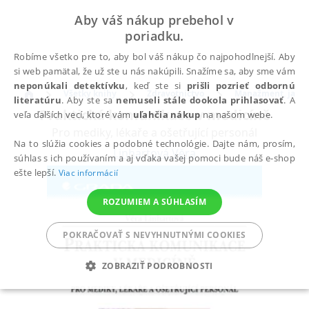
Aby váš nákup prebehol v
poriadku.
Robíme všetko pre to, aby bol váš nákup čo najpohodlnejší. Aby
si web pamätal, že už ste u nás nakúpili. Snažíme sa, aby sme vám
neponúkali detektívku
, keď ste si
prišli pozrieť odbornú
Všetky knihy
Zdravotníctvo
Manažment, jazy
literatúru
. Aby ste sa
nemuseli stále dookola prihlasovať
. A
Praktická komunikace v medicíně
veľa ďalších vecí, ktoré vám
uľahčia nákup
na našom webe.
Pro mediky, lékaře a ošetřující personál
Na to slúžia cookies a podobné technológie. Dajte nám, prosím,
Linhartová Věra
súhlas s ich používaním a aj vďaka vašej pomoci bude náš e-shop
ešte lepší.
Viac informácií
ROZUMIEM A SÚHLASÍM
POKRAČOVAŤ S NEVYHNUTNÝMI COOKIES
ZOBRAZIŤ PODROBNOSTI
POTREBNÉ
ANALYTICKÉ
MARKETINGOVÉ