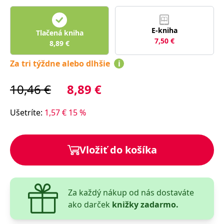
lidmi a roboty.
To je pro web
přínosné, aby
Google Privacy Policy
bylo možné
E-kniha
Tlačená kniha
podávat platné
zprávy o
7,50
€
8,89
€
používání
jejich
webových
Za tri týždne alebo dlhšie
i
stránek.
PHPSESSID
Zavřením
Cookie
PHP.net
10,46
€
8,89
€
prohlížeče
generovaný
www.bambook.cz
aplikacemi
založenými na
jazyce PHP.
Ušetríte
:
1,57
€
15
%
Toto je
univerzální
identifikátor
používaný k
udržování
Vložiť do košíka
proměnných
relací uživatelů.
Obvykle se
jedná o
náhodně
vygenerované
Za každý nákup od nás dostaváte
číslo, jeho
použití může
ako darček
knižky zadarmo.
být specifické
pro daný web,
ale dobrým