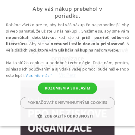
Aby váš nákup prebehol v
poriadku.
Robíme všetko pre to, aby bol váš nákup čo najpohodlnejší. Aby
si web pamätal, že už ste u nás nakúpili. Snažíme sa, aby sme vám
neponúkali detektívku
, keď ste si
prišli pozrieť odbornú
Všetky knihy
Podnikanie, ekonómia a financie
literatúru
. Aby ste sa
nemuseli stále dookola prihlasovať
. A
Praktický právní průvodce pro neziskové
veľa ďalších vecí, ktoré vám
uľahčia nákup
na našom webe.
organizace
Na to slúžia cookies a podobné technológie. Dajte nám, prosím,
podle nového občanského zákoníku
súhlas s ich používaním a aj vďaka vašej pomoci bude náš e-shop
Vít Petr
ešte lepší.
Viac informácií
ROZUMIEM A SÚHLASÍM
POKRAČOVAŤ S NEVYHNUTNÝMI COOKIES
ZOBRAZIŤ PODROBNOSTI
POTREBNÉ
ANALYTICKÉ
MARKETINGOVÉ