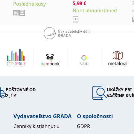
5,99
€
Posledné kusy
Študlarová Zdeňka
Na stiahnutie ihneď
POŠTOVNÉ OD
UKÁŽKY PRI
2 ,1 €
VÄČŠINE KNÍ
Vydavateľstvo GRADA
O spoločnosti
Cenníky k stiahnutiu
GDPR