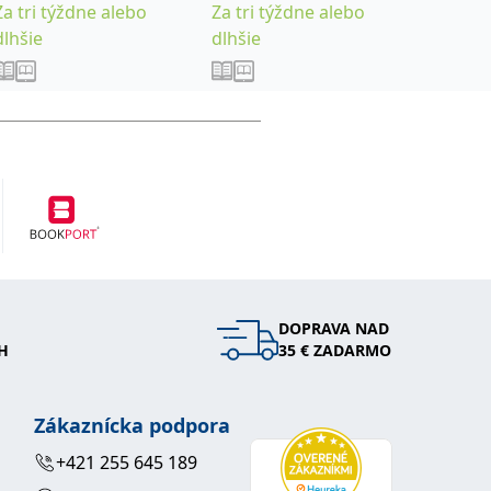
Za tri týždne alebo
Za tri týždne alebo
Za tri 
dlhšie
dlhšie
dlhšie
DOPRAVA NAD
H
35 € ZADARMO
Zákaznícka podpora
+421 255 645 189