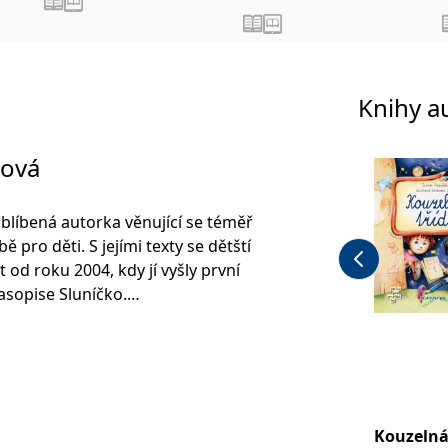
Knihy a
lová
oblíbená autorka věnující se téměř
 pro děti. S jejími texty se dětští
od roku 2004, kdy jí vyšly první
asopise Sluníčko.
likovat knižně a dodnes je jednou z
píšících pro děti. Jen v
dala téměř 120 titulů, z nichž
e Kouzelná třída a edice dětských
Kouzelná
é. Některé pohádkové příběhy se