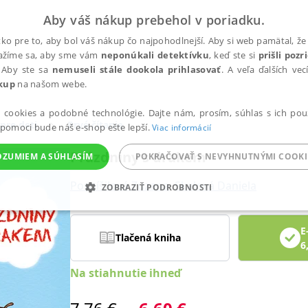
Aby váš nákup prebehol v poriadku.
ko pre to, aby bol váš nákup čo najpohodlnejší. Aby si web pamätal, že 
nažíme sa, aby sme vám
neponúkali detektívku
, keď ste si
prišli poz
 Aby ste sa
nemuseli stále dookola prihlasovať
. A veľa ďalších ve
kup
na našom webe.
a cookies a podobné technológie. Dajte nám, prosím, súhlas s ich pou
 pre deti
Prvé čítanie
 pomoci bude náš e-shop ešte lepší.
Viac informácií
Prázdniny s drakem
OZUMIEM A SÚHLASÍM
POKRAČOVAŤ S NEVYHNUTNÝMI COOKI
Pospíšilová Zuzana
,
Skalová Daniela
ZOBRAZIŤ PODROBNOSTI
ANALYTICKÉ
MARKETINGOVÉ
FUNKČNÉ
NEZ
E
Tlačená kniha
6
Na stiahnutie ihneď
Potrebné
Analytické
Marketingové
Funkčné
Nezaradené súbory
ránky, ako je prihlásenie používateľa a správa účtu. Bez nevyhnutných súborov cook