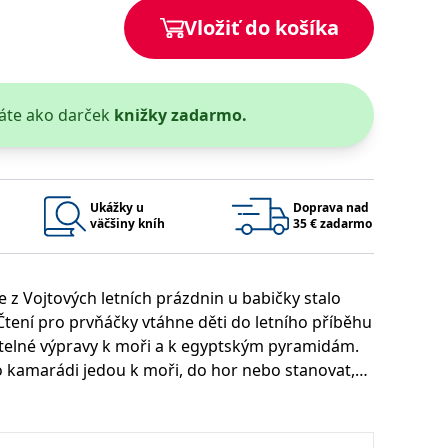
Vložiť do košíka
áte ako darček
knižky zadarmo.
 bylo možné podávat platné zprávy o používání jejich webových
užívaný k udržování proměnných relací uživatelů. Obvykle se
rým příkladem je udržování přihlášeného stavu uživatele mezi
Google Privacy Policy
Ukážky u
Doprava nad
väčšiny kníh
35 € zadarmo
 z Vojtových letních prázdnin u babičky stalo
ie, které systém přijímá, a zajištění souladu a přizpůsobivosti
 Čtení pro prvňáčky vtáhne děti do letního příběhu
itelné výpravy k moři a k egyptským pyramidám.
ho kamarádi jedou k moři, do hor nebo stanovat,
Platnosť končí
Popis
se i u babičky na vsi najde kamarád. Vojta se dá
1 rok 1 měsíc
se podivné velké stopy. Kdo tu zanechal tak
ým přátelstvím dvou malých kluků s velkým
1 rok 1 měsíc
u pro interní analýzu.
í aktivit na webu.