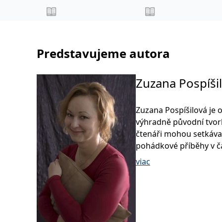
Predstavujeme autora
Zuzana Pospíši
Zuzana Pospíšilová je 
výhradně původní tvorbě
čtenáři mohou setkávat 
pohádkové příběhy v č
viac
V roce 2005 začala pub
nejaktivnějších autorek 
nakladatelství Grada vy
nejúspěšnější jsou séri
detektivek DeTeKTiVoV