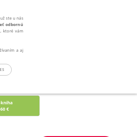
už ste u nás
rieť odbornú
cí, ktoré vám
žívaním a aj
ES
ARADENÉ SÚBORY
-kniha
,60
€
ie nie je možné webové stránky správne používať.