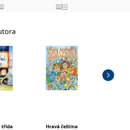
utora
 třída
Hravá čeština
Pohádk