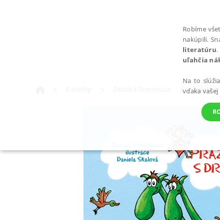
Robíme všet
nakúpili. S
literatúru
.
uľahčia ná
Na to slúži
E-knihy
Detská literatúra
Beletria
vďaka vašej
R
POTREBNÉ
Nevyhnutné súbory cookie umožňujú základné funkcie webovej st