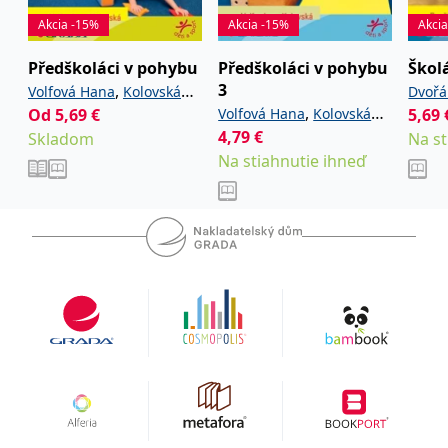
uid
.adform.net
2 měsíce
Tento soubor cookie
Akcia -15%
Akcia -15%
Akci
poskytuje jednoznačně
přiřazené strojově
generované ID uživatele
Předškoláci v pohybu
Předškoláci v pohybu
Škol
a shromažďuje údaje o
aktivitě na webu. Tato
3
,
Volfová Hana
Kolovská
Dvořá
data mohou být
,
Od
5,69
€
Volfová Hana
Kolovská
5,69
odeslána k analýze a
Ilona
hlášení třetí straně.
4,79
€
Skladom
Ilona
Na st
Na stiahnutie ihneď