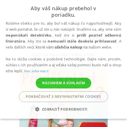
Aby váš nákup prebehol v
poriadku.
Robíme všetko pre to, aby bol váš nákup čo najpohodlnejší. Aby
si web pamätal, že už ste u nás nakúpili. Snažíme sa, aby sme vám
neponúkali detektívku
, keď ste si
prišli pozrieť odbornú
Všetky knihy
Šport, zdravie a životný štýl
Špor
literatúru
. Aby ste sa
nemuseli stále dookola prihlasovať
. A
Předškoláci v pohybu 2
veľa ďalších vecí, ktoré vám
uľahčia nákup
na našom webe.
Cvičíme jako zajíc, žába a had
Na to slúžia cookies a podobné technológie. Dajte nám, prosím,
Volfová Hana
,
Kolovská Ilona
súhlas s ich používaním a aj vďaka vašej pomoci bude náš e-shop
ešte lepší.
Viac informácií
ROZUMIEM A SÚHLASÍM
POKRAČOVAŤ S NEVYHNUTNÝMI COOKIES
ZOBRAZIŤ PODROBNOSTI
POTREBNÉ
ANALYTICKÉ
MARKETINGOVÉ