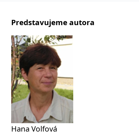
informace o tom, jak
koncový uživatel používá
webové stránky a
jakoukoli reklamu,
kterou koncový uživatel
Predstavujeme autora
mohl vidět před
návštěvou uvedeného
webu.
CLID
www.clarity.ms
1 rok
Tento soubor cookie je
obvykle nastaven
společností Dstillery, aby
umožnil sdílení
mediálního obsahu na
sociálních médiích. Může
také shromažďovat
informace o
návštěvnících webových
stránek, když používají
sociální média ke sdílení
obsahu webových
stránek z navštívené
stránky.
MR
7 dní
Toto je soubor cookie
Microsoft
první strany společnosti
Corporation
Microsoft MSN, který
.c.bing.com
používáme k měření
používání webu pro
Hana Volfová
interní analýzu.
MUID
1 rok
Tento soubor cookie je v
Microsoft