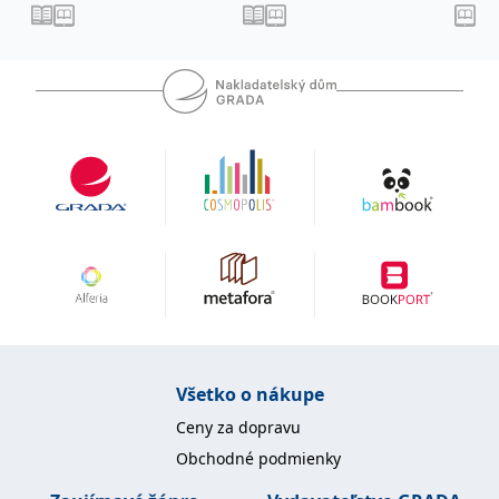
na severoamerickém kontinentu.
uid
.adform.net
2 měsíce
Tento soubor cookie
poskytuje jednoznačně
přiřazené strojově
generované ID uživatele
a shromažďuje údaje o
aktivitě na webu. Tato
data mohou být
odeslána k analýze a
hlášení třetí straně.
Všetko o nákupe
Ceny za dopravu
Obchodné podmienky