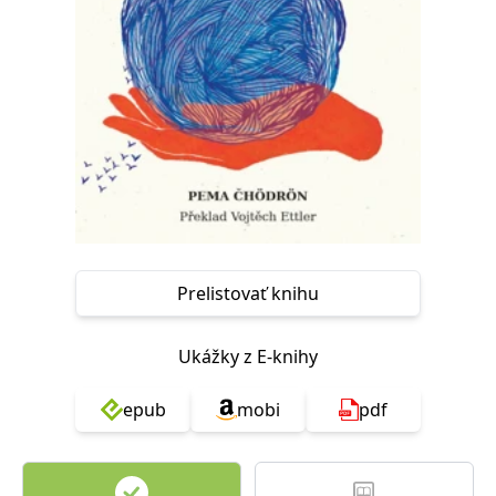
FUNKČNÉ
NEZARADENÉ SÚBORY
Potrebné
Analytické
Marketingové
Funkčné
Nezaradené súbory
Nevyhnutné súbory cookie umožňujú základné funkcie webovej stránky,
ako je prihlásenie používateľa a správa účtu. Bez nevyhnutných súborov
cookie nie je možné webové stránky správne používať.
Poskytovateľ /
Platnosť
Názov
Popis
Doména
končí
Prelistovať knihu
ASP.NET_SessionId
Zavřením
Tento soubor
Microsoft
prohlížeče
cookie
Corporation
zachovává stav
www.grada.sk
relace
Ukážky z E-knihy
návštěvníka
napříč
požadavky na
epub
mobi
pdf
stránku.
__cf_bm
30 minut
Tento soubor
Cloudflare Inc.
cookie se
.heureka.cz
používá k
rozlišení mezi