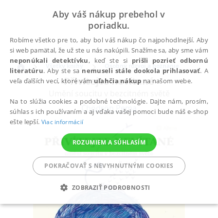
Aby váš nákup prebehol v
poriadku.
Robíme všetko pre to, aby bol váš nákup čo najpohodlnejší. Aby
si web pamätal, že už ste u nás nakúpili. Snažíme sa, aby sme vám
neponúkali detektívku
, keď ste si
prišli pozrieť odbornú
Všetky knihy
Osobný rozvoj a poznanie
literatúru
. Aby ste sa
nemuseli stále dookola prihlasovať
. A
Přivítejte nevítané
veľa ďalších vecí, ktoré vám
uľahčia nákup
na našom webe.
Umění soucitu v bezcitném světě
Na to slúžia cookies a podobné technológie. Dajte nám, prosím,
Čhödrön Pema
súhlas s ich používaním a aj vďaka vašej pomoci bude náš e-shop
ešte lepší.
Viac informácií
ROZUMIEM A SÚHLASÍM
POKRAČOVAŤ S NEVYHNUTNÝMI COOKIES
ZOBRAZIŤ PODROBNOSTI
POTREBNÉ
ANALYTICKÉ
MARKETINGOVÉ