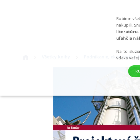
Robíme všet
nakúpili. S
literatúru
.
uľahčia ná
Na to slúži
Všetky knihy
Podnikanie, ekonómia a f
vďaka vašej
R
POTREBNÉ
Nevyhnutné súbory cookie umožňujú základné funkcie webovej st