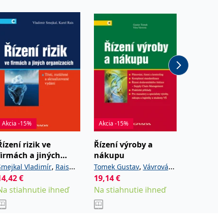
Akcia -15%
Akcia -15%
Akcia -
Řízení rizik ve
Řízení výroby a
Řízení 
firmách a jiných
nákupu
firmác
organizacích
organi
,
,
Smejkal Vladimír
Rais
Tomek Gustav
Vávrová
Smejkal 
14,42
€
19,14
€
17,76
€
Karel
Věra
Karel
Na stiahnutie ihneď
Na stiahnutie ihneď
Na stia