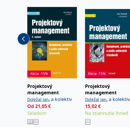
na řízení staveb pro za
Nizozemska a Izraele. 
úseku technologických
mezinárodní inženýrsk
Akcia -15%
Akcia -15%
Projektový
Projektový
management
management
,
a kolektiv
,
a kolektiv
Doležal Jan
Doležal Jan
Od
21,05
€
15,02
€
Skladom
Na stiahnutie ihneď