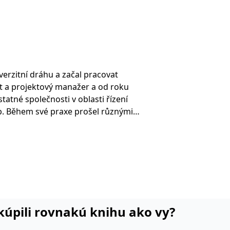
verzitní dráhu a začal pracovat
t a projektový manažer a od roku
tatné společnosti v oblasti řízení
b. Během své praxe prošel různými
ktového řízení stavby na straně
dodávky technologie na klíč.
eho profesní vývoj mělo vedení
provozu jednotku na odsíření spalin
Opatovicích pro japonského
tion. Působil na celé řadě
ro významné české výrobní
i kúpili rovnakú knihu ako vy?
ny uveďme alespoň Farmak, Setuzu
polchemii a Synthesii, a podílel se