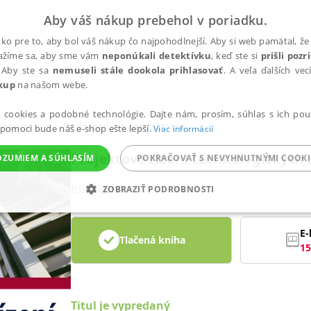
Aby váš nákup prebehol v poriadku.
ko pre to, aby bol váš nákup čo najpohodlnejší. Aby si web pamätal, že 
nažíme sa, aby sme vám
neponúkali detektívku
, keď ste si
prišli poz
 Aby ste sa
nemuseli stále dookola prihlasovať
. A veľa ďalších ve
kup
na našom webe.
a cookies a podobné technológie. Dajte nám, prosím, súhlas s ich pou
inancie
Podnikanie a manažment
 pomoci bude náš e-shop ešte lepší.
Viac informácií
Projektové řízení technologických
OZUMIEM A SÚHLASÍM
POKRAČOVAŤ S NEVYHNUTNÝMI COOKI
Roušar Ivo
ZOBRAZIŤ PODROBNOSTI
ANALYTICKÉ
MARKETINGOVÉ
FUNKČNÉ
NEZ
E-
Tlačená kniha
15
Potrebné
Analytické
Marketingové
Funkčné
Nezaradené súbory
ránky, ako je prihlásenie používateľa a správa účtu. Bez nevyhnutných súborov cook
Titul je vypredaný