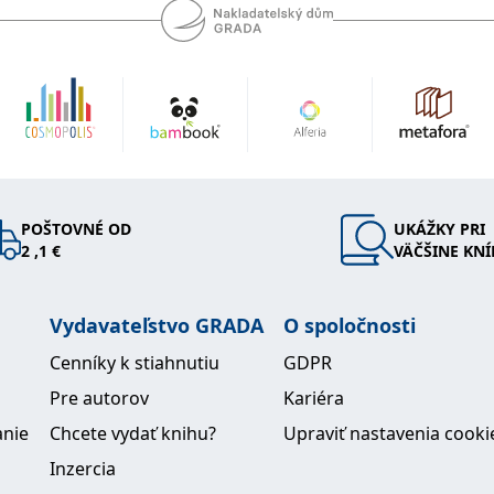
POŠTOVNÉ OD
UKÁŽKY PRI
2 ,1 €
VÄČŠINE KNÍ
Vydavateľstvo GRADA
O spoločnosti
Cenníky k stiahnutiu
GDPR
Pre autorov
Kariéra
anie
Chcete vydať knihu?
Upraviť nastavenia cooki
Inzercia