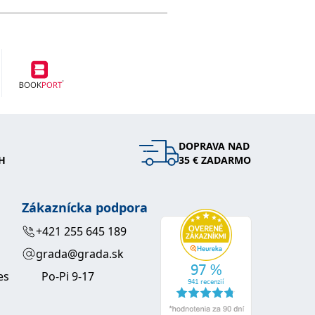
DOPRAVA NAD
H
35 € ZADARMO
Zákaznícka podpora
+421 255 645 189
grada@grada.sk
es
Po-Pi 9-17