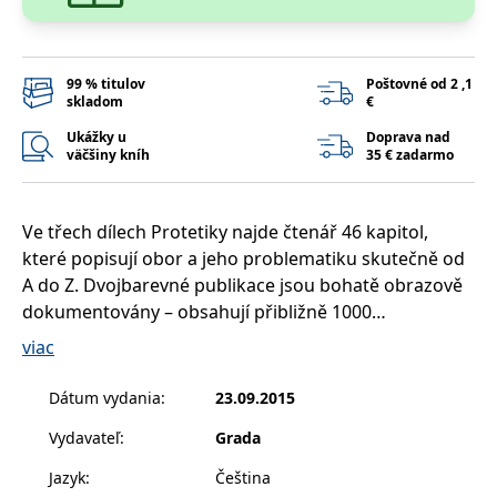
příkladem je
udržování
přihlášeného
stavu uživatele
mezi
99 % titulov
Poštovné od 2 ,1
stránkami.
skladom
€
CookieConsent
1 rok
Tento soubor
Cybot A/S
cookie ukládá
Ukážky u
Doprava nad
www.bambook.cz
stav souhlasu
väčšiny kníh
35 € zadarmo
uživatele se
soubory cookie
pro aktuální
doménu.
Ve třech dílech Protetiky najde čtenář 46 kapitol,
G_ENABLED_IDPS
1 rok 1
Slouží k
Google LLC
které popisují obor a jeho problematiku skutečně od
měsíc
přihlášení
.www.grada.sk
pomocí Google
A do Z. Dvojbarevné publikace jsou bohatě obrazově
dokumentovány – obsahují přibližně 1000
receive-cookie-
.doubleclick.net
6 měsíců
Tento soubor
deprecation
cookie se
schematických didaktických obrázků a množství
používá pro
viac
signál majiteli
tabulek.
webových
stránek o
Knihu vybrali a přeložili odborníci z 1. LF UK v Praze
Dátum vydania
:
23.09.2015
depreciaci
pod vedením prof. MUDr. Jarmily Procházkové, CSc.
souborů
cookie, které
Vydavateľ
:
Grada
První díl obsahuje 245 obrázků a následující kapitoly:
systém přijímá,
a zajištění
Historický vývoj
Jazyk
:
Čeština
souladu a
přizpůsobivosti