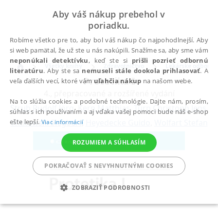
Aby váš nákup prebehol v
poriadku.
Robíme všetko pre to, aby bol váš nákup čo najpohodlnejší. Aby
si web pamätal, že už ste u nás nakúpili. Snažíme sa, aby sme vám
neponúkali detektívku
, keď ste si
prišli pozrieť odbornú
Všetky knihy
Zdravotníctvo
Lekárske odbory
literatúru
. Aby ste sa
nemuseli stále dookola prihlasovať
. A
Protetika I
veľa ďalších vecí, ktoré vám
uľahčia nákup
na našom webe.
4., přepracované a rozšířené vydání
Na to slúžia cookies a podobné technológie. Dajte nám, prosím,
Strub Rudolf Jörg
,
Kern Matthias
,
Türp Christoph Jens
,
súhlas s ich používaním a aj vďaka vašej pomoci bude náš e-shop
Witkowski Siegbert
,
Heyedecke Guido
,
Wolfart Stefan
ešte lepší.
Viac informácií
ROZUMIEM A SÚHLASÍM
POKRAČOVAŤ S NEVYHNUTNÝMI COOKIES
ZOBRAZIŤ PODROBNOSTI
POTREBNÉ
ANALYTICKÉ
MARKETINGOVÉ