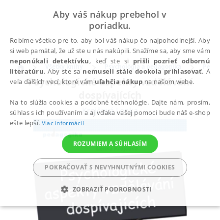
Aby váš nákup prebehol v
poriadku.
Robíme všetko pre to, aby bol váš nákup čo najpohodlnejší. Aby
si web pamätal, že už ste u nás nakúpili. Snažíme sa, aby sme vám
neponúkali detektívku
, keď ste si
prišli pozrieť odbornú
Všetky knihy
Psychológia a pedagogika
Peda
literatúru
. Aby ste sa
nemuseli stále dookola prihlasovať
. A
Psychologické aspekty vzdělávání
veľa ďalších vecí, ktoré vám
uľahčia nákup
na našom webe.
dospívajících
Na to slúžia cookies a podobné technológie. Dajte nám, prosím,
Krejčová Lenka
súhlas s ich používaním a aj vďaka vašej pomoci bude náš e-shop
ešte lepší.
Viac informácií
ROZUMIEM A SÚHLASÍM
POKRAČOVAŤ S NEVYHNUTNÝMI COOKIES
ZOBRAZIŤ PODROBNOSTI
POTREBNÉ
ANALYTICKÉ
MARKETINGOVÉ