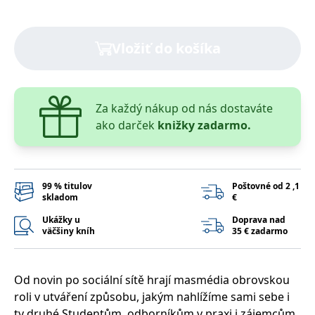
lidmi a roboty.
To je pro web
přínosné, aby
Google Privacy Policy
bylo možné
Vložiť do košíka
podávat platné
zprávy o
používání
jejich
webových
stránek.
Za každý nákup od nás dostaváte
PHPSESSID
Zavřením
Cookie
PHP.net
ako darček
knižky zadarmo.
prohlížeče
generovaný
www.bambook.cz
aplikacemi
založenými na
jazyce PHP.
Toto je
univerzální
identifikátor
99 % titulov
Poštovné od 2 ,1
používaný k
skladom
€
udržování
proměnných
Ukážky u
Doprava nad
relací uživatelů.
väčšiny kníh
35 € zadarmo
Obvykle se
jedná o
náhodně
vygenerované
číslo, jeho
Od novin po sociální sítě hrají masmédia obrovskou
použití může
být specifické
roli v utváření způsobu, jakým nahlížíme sami sebe i
pro daný web,
ty druhé.Studentům, odborníkům v praxi i zájemcům
ale dobrým