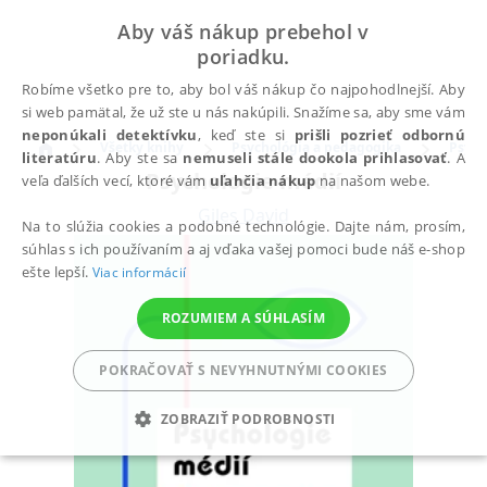
Aby váš nákup prebehol v
poriadku.
Robíme všetko pre to, aby bol váš nákup čo najpohodlnejší. Aby
si web pamätal, že už ste u nás nakúpili. Snažíme sa, aby sme vám
neponúkali detektívku
, keď ste si
prišli pozrieť odbornú
Všetky knihy
Psychológia a pedagogika
Psych
literatúru
. Aby ste sa
nemuseli stále dookola prihlasovať
. A
Psychologie médií
veľa ďalších vecí, ktoré vám
uľahčia nákup
na našom webe.
Giles David
Na to slúžia cookies a podobné technológie. Dajte nám, prosím,
súhlas s ich používaním a aj vďaka vašej pomoci bude náš e-shop
ešte lepší.
Viac informácií
ROZUMIEM A SÚHLASÍM
POKRAČOVAŤ S NEVYHNUTNÝMI COOKIES
ZOBRAZIŤ PODROBNOSTI
POTREBNÉ
ANALYTICKÉ
MARKETINGOVÉ