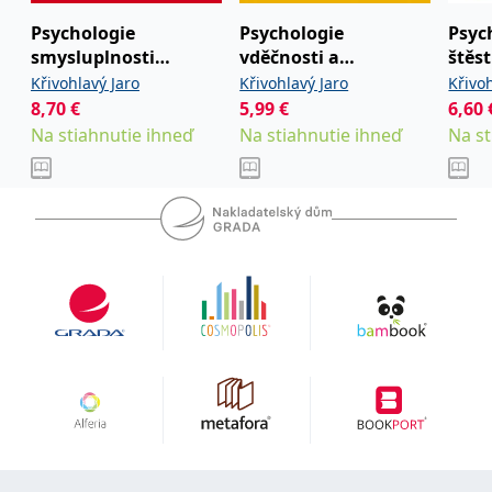
uid
.adform.net
2 měsíce
Tento soubor cookie
Psychologie
Psychologie
Psyc
poskytuje jednoznačně
přiřazené strojově
smysluplnosti
vděčnosti a
štěst
generované ID uživatele
a shromažďuje údaje o
existence
nevděčnosti
Křivohlavý Jaro
Křivohlavý Jaro
Křivo
aktivitě na webu. Tato
8,70
€
5,99
€
6,60
data mohou být
odeslána k analýze a
Na stiahnutie ihneď
Na stiahnutie ihneď
Na st
hlášení třetí straně.