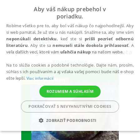
Aby váš nákup prebehol v
poriadku.
Robíme všetko pre to, aby bol váš nákup čo najpohodlnejší. Aby
si web pamätal, že už ste u nás nakúpili. Snažíme sa, aby sme vám
neponúkali detektívku
, keď ste si
prišli pozrieť odbornú
Všetky knihy
Psychológia a pedagogika
Psych
literatúru
. Aby ste sa
nemuseli stále dookola prihlasovať
. A
Psychologie moudrosti a dobrého života
veľa ďalších vecí, ktoré vám
uľahčia nákup
na našom webe.
Křivohlavý Jaro
Na to slúžia cookies a podobné technológie. Dajte nám, prosím,
súhlas s ich používaním a aj vďaka vašej pomoci bude náš e-shop
ešte lepší.
Viac informácií
ROZUMIEM A SÚHLASÍM
POKRAČOVAŤ S NEVYHNUTNÝMI COOKIES
ZOBRAZIŤ PODROBNOSTI
POTREBNÉ
ANALYTICKÉ
MARKETINGOVÉ