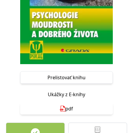
FUNKČNÉ
NEZARADENÉ SÚBORY
Potrebné
Analytické
Marketingové
Funkčné
Nezaradené súbory
Nevyhnutné súbory cookie umožňujú základné funkcie webovej stránky,
ako je prihlásenie používateľa a správa účtu. Bez nevyhnutných súborov
cookie nie je možné webové stránky správne používať.
Poskytovateľ /
Platnosť
Názov
Popis
Doména
končí
Prelistovať knihu
ASP.NET_SessionId
Zavřením
Tento soubor
Microsoft
prohlížeče
cookie
Corporation
zachovává stav
www.grada.sk
Ukážky z E-knihy
relace
návštěvníka
napříč
požadavky na
pdf
stránku.
__cf_bm
30 minut
Tento soubor
Cloudflare Inc.
cookie se
.heureka.cz
používá k
rozlišení mezi