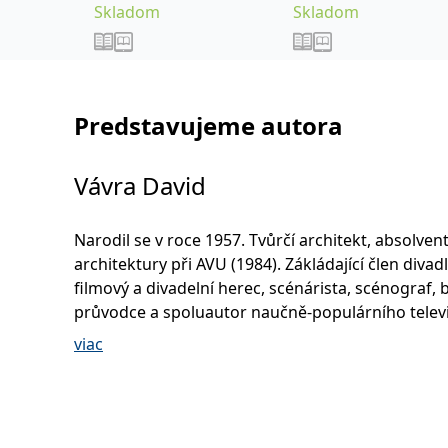
Skladom
Skladom
Predstavujeme autora
Vávra David
Narodil se v roce 1957. Tvůrčí architekt, absolven
architektury při AVU (1984). Zákládající člen divad
filmový a divadelní herec, scénárista, scénograf, 
průvodce a spoluautor naučně-populárního telev
seriálu o moderní architektuře Šumná města. Pra
viac
vlastním architektonickém ateliéru, v němž vznik
pozoruhodných realizací interiérů (např. restaura
Akropolis získala zvláštní cenu Interiér roku 1994)
rodinných domů v okolí Prahy a rekonstrukcí div