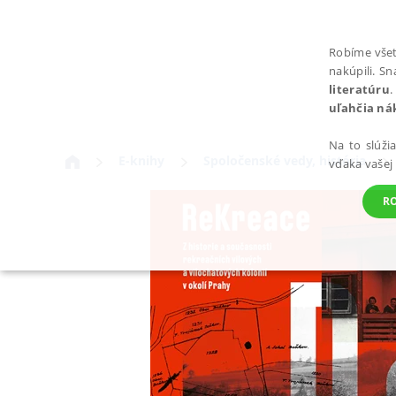
Robíme všet
nakúpili. S
literatúru
.
uľahčia ná
Na to slúži
E-knihy
Spoločenské vedy, história
vďaka vašej
R
POTREBNÉ
Nevyhnutné súbory cookie umožňujú základné funkcie webovej st