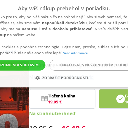
Aby váš nákup prebehol v poriadku.
ko pre to, aby bol váš nákup čo najpohodlnejší. Aby si web pamätal, že 
nažíme sa, aby sme vám
neponúkali detektívku
, keď ste si
prišli poz
 Aby ste sa
nemuseli stále dookola prihlasovať
. A veľa ďalších ve
kup
na našom webe.
a cookies a podobné technológie. Dajte nám, prosím, súhlas s ich pou
História
 pomoci bude náš e-shop ešte lepší.
Viac informácií
ReKreace - Prvorepubliková letní sí
OZUMIEM A SÚHLASÍM
POKRAČOVAŤ S NEVYHNUTNÝMI COOKI
Matoušek Václav
,
Vávra David
ZOBRAZIŤ PODROBNOSTI
ANALYTICKÉ
MARKETINGOVÉ
FUNKČNÉ
NEZ
Tlačená kniha
E
19,05
€
1
Na stiahnutie ihneď
Potrebné
Analytické
Marketingové
Funkčné
Nezaradené súbory
ránky, ako je prihlásenie používateľa a správa účtu. Bez nevyhnutných súborov cook