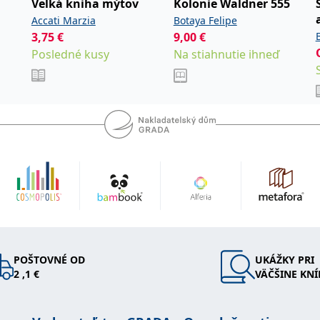
Veĺká kniha mýtov
Kolonie Waldner 555
Accati Marzia
Botaya Felipe
3,75
€
9,00
€
Posledné kusy
Na stiahnutie ihneď
POŠTOVNÉ OD
UKÁŽKY PRI
2 ,1 €
VÄČŠINE KNÍ