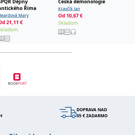
SPQR Dějiny
Česká démonologie
Císař 
antického Říma
Kravčík Jan
Beardov
Beardová Mary
Od
10,67
€
24,86
€
Od
21,11
€
Skladom
Predpr
Skladom
DOPRAVA NAD
H
35 € ZADARMO