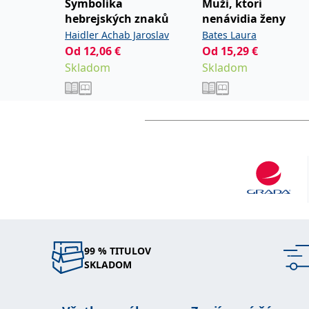
Symbolika
Muži, ktorí
hebrejských znaků
nenávidia ženy
Haidler Achab Jaroslav
Bates Laura
Od
12,06
€
Od
15,29
€
Skladom
Skladom
99 % TITULOV
SKLADOM