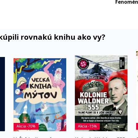
Fenomén 
i kúpili rovnakú knihu ako vy?
Akcia -70%
Akcia -15%