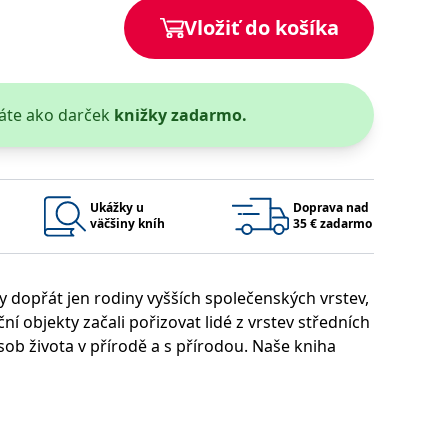
Vložiť do košíka
áte ako darček
knižky zadarmo.
 bylo možné podávat platné zprávy o používání jejich webových
užívaný k udržování proměnných relací uživatelů. Obvykle se
rým příkladem je udržování přihlášeného stavu uživatele mezi
Google Privacy Policy
Ukážky u
Doprava nad
väčšiny kníh
35 € zadarmo
y dopřát jen rodiny vyšších společenských vrstev,
ie, které systém přijímá, a zajištění souladu a přizpůsobivosti
ční objekty začali pořizovat lidé z vrstev středních
sob života v přírodě a s přírodou. Naše kniha
Platnosť končí
Popis
uška, předního odborníka na historii letních
1 rok 1 měsíc
omáždit velké množství historických zdrojů, projít
vat v archivech, prozkoumat staré mapy a plány, a
1 rok 1 měsíc
u pro interní analýzu.
í aktivit na webu.