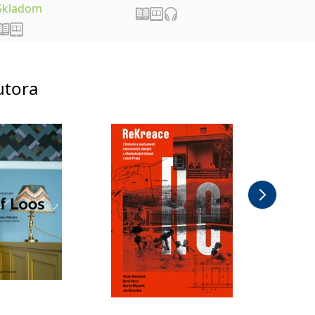
Skladom
utora