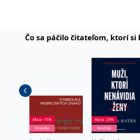
(Dobeška, Švandovo divadlo na Smíchově).
Čo sa páčilo čitateľom, ktorí s
Akcia -15%
Akcia -25%
Novinka
Novinka