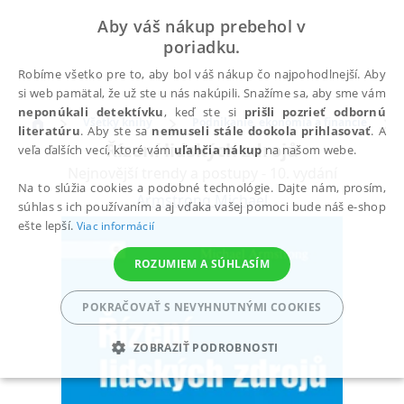
Aby váš nákup prebehol v
poriadku.
Robíme všetko pre to, aby bol váš nákup čo najpohodlnejší. Aby
si web pamätal, že už ste u nás nakúpili. Snažíme sa, aby sme vám
neponúkali detektívku
, keď ste si
prišli pozrieť odbornú
Všetky knihy
Podnikanie, ekonómia a financie
literatúru
. Aby ste sa
nemuseli stále dookola prihlasovať
. A
Řízení lidských zdrojů
veľa ďalších vecí, ktoré vám
uľahčia nákup
na našom webe.
Nejnovější trendy a postupy - 10. vydání
Na to slúžia cookies a podobné technológie. Dajte nám, prosím,
Armstrong Michael
súhlas s ich používaním a aj vďaka vašej pomoci bude náš e-shop
ešte lepší.
Viac informácií
ROZUMIEM A SÚHLASÍM
POKRAČOVAŤ S NEVYHNUTNÝMI COOKIES
ZOBRAZIŤ PODROBNOSTI
POTREBNÉ
ANALYTICKÉ
MARKETINGOVÉ