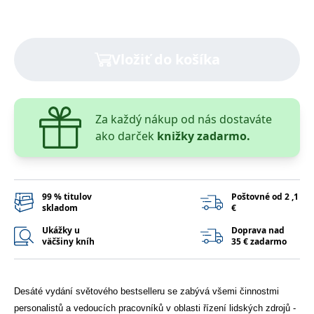
lidmi a roboty.
To je pro web
přínosné, aby
Google Privacy Policy
bylo možné
podávat platné
zprávy o
Vložiť do košíka
používání
jejich
webových
stránek.
PHPSESSID
Zavřením
Cookie
PHP.net
Za každý nákup od nás dostaváte
prohlížeče
generovaný
www.bambook.cz
aplikacemi
ako darček
knižky zadarmo.
založenými na
jazyce PHP.
Toto je
univerzální
identifikátor
používaný k
99 % titulov
Poštovné od 2 ,1
udržování
skladom
€
proměnných
relací uživatelů.
Ukážky u
Doprava nad
Obvykle se
väčšiny kníh
35 € zadarmo
jedná o
náhodně
vygenerované
číslo, jeho
použití může
být specifické
Desáté vydání světového
bestselleru se zabývá všemi činnostmi
pro daný web,
personalistů a vedoucích pracovníků
v oblasti řízení lidských zdrojů -
ale dobrým