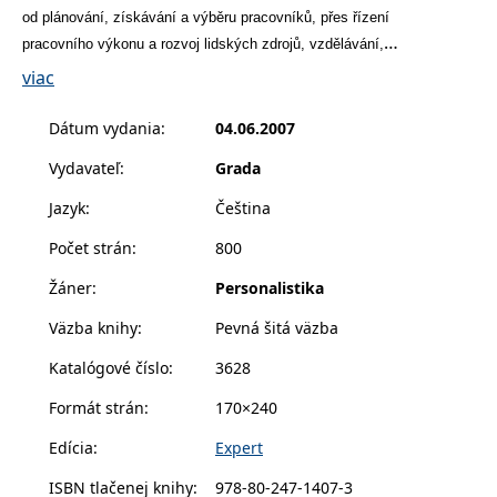
příkladem je
od plánování, získávání a výběru
pracovníků, přes řízení
udržování
přihlášeného
pracovního
výkonu a rozvoj lidských zdrojů, vzdělávání,
stavu uživatele
mezi
motivaci,
hodnocení až po péči o pracovníky.
viac
stránkami.
CookieConsent
1 rok
Tento soubor
Cybot A/S
Dátum vydania
:
04.06.2007
cookie ukládá
www.bambook.cz
stav souhlasu
uživatele se
Vydavateľ
:
Grada
soubory cookie
pro aktuální
Jazyk
:
Čeština
doménu.
G_ENABLED_IDPS
1 rok 1
Slouží k
Google LLC
Počet strán
:
800
měsíc
přihlášení
.www.grada.sk
pomocí Google
Žáner
:
Personalistika
receive-cookie-
.doubleclick.net
6 měsíců
Tento soubor
deprecation
cookie se
Väzba knihy
:
Pevná šitá väzba
používá pro
signál majiteli
Katalógové číslo
:
3628
webových
stránek o
depreciaci
Formát strán
:
170×240
souborů
cookie, které
Edícia
:
Expert
systém přijímá,
a zajištění
souladu a
ISBN tlačenej knihy
:
978-80-247-1407-3
přizpůsobivosti