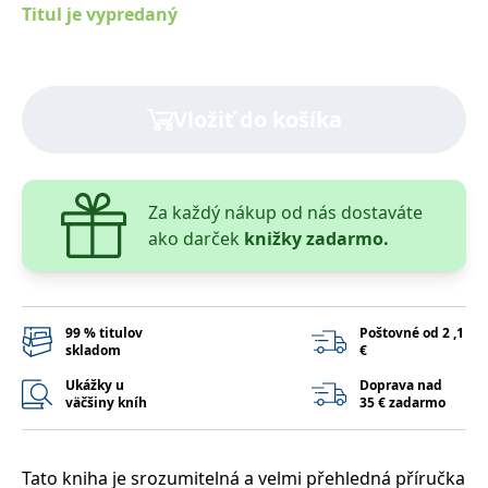
lidmi a roboty.
Titul je vypredaný
To je pro web
přínosné, aby
Google Privacy Policy
bylo možné
podávat platné
zprávy o
používání
Vložiť do košíka
jejich
webových
stránek.
PHPSESSID
Zavřením
Cookie
PHP.net
prohlížeče
generovaný
www.bambook.cz
aplikacemi
Za každý nákup od nás dostaváte
založenými na
ako darček
knižky zadarmo.
jazyce PHP.
Toto je
univerzální
identifikátor
používaný k
udržování
proměnných
99 % titulov
Poštovné od 2 ,1
relací uživatelů.
skladom
€
Obvykle se
jedná o
Ukážky u
Doprava nad
náhodně
väčšiny kníh
35 € zadarmo
vygenerované
číslo, jeho
použití může
být specifické
pro daný web,
Tato kniha je srozumitelná a velmi přehledná příručka
ale dobrým