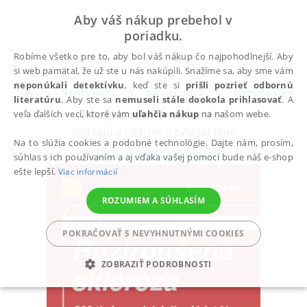
Aby váš nákup prebehol v
poriadku.
Robíme všetko pre to, aby bol váš nákup čo najpohodlnejší. Aby
si web pamätal, že už ste u nás nakúpili. Snažíme sa, aby sme vám
neponúkali detektívku
, keď ste si
prišli pozrieť odbornú
Všetky knihy
Zdravotníctvo
Medicína pre vere
literatúru
. Aby ste sa
nemuseli stále dookola prihlasovať
. A
Roztroušená skleróza
veľa ďalších vecí, ktoré vám
uľahčia nákup
na našom webe.
300 tipů a rad, jak ji zvládat lépe
Na to slúžia cookies a podobné technológie. Dajte nám, prosím,
Schwarz Peterman Shelley
súhlas s ich používaním a aj vďaka vašej pomoci bude náš e-shop
ešte lepší.
Viac informácií
ROZUMIEM A SÚHLASÍM
POKRAČOVAŤ S NEVYHNUTNÝMI COOKIES
ZOBRAZIŤ PODROBNOSTI
POTREBNÉ
ANALYTICKÉ
MARKETINGOVÉ