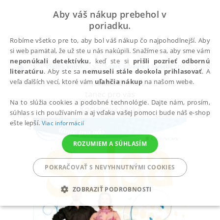
Aby váš nákup prebehol v
poriadku.
Robíme všetko pre to, aby bol váš nákup čo najpohodlnejší. Aby
si web pamätal, že už ste u nás nakúpili. Snažíme sa, aby sme vám
neponúkali detektívku
, keď ste si
prišli pozrieť odbornú
Všetky knihy
Šport, zdravie a životný štýl
Špor
literatúru
. Aby ste sa
nemuseli stále dookola prihlasovať
. A
Salsa
veľa ďalších vecí, ktoré vám
uľahčia nákup
na našom webe.
tanec pro vás
Na to slúžia cookies a podobné technológie. Dajte nám, prosím,
Kociánová Šárka
súhlas s ich používaním a aj vďaka vašej pomoci bude náš e-shop
ešte lepší.
Viac informácií
ROZUMIEM A SÚHLASÍM
POKRAČOVAŤ S NEVYHNUTNÝMI COOKIES
ZOBRAZIŤ PODROBNOSTI
POTREBNÉ
ANALYTICKÉ
MARKETINGOVÉ