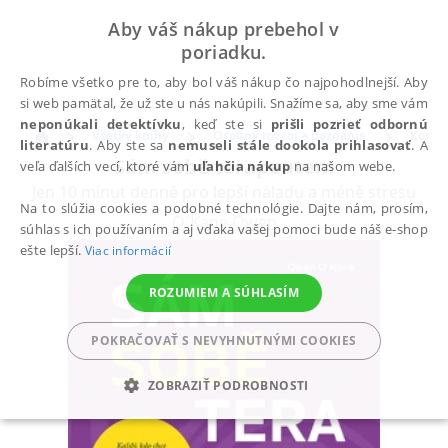
Aby váš nákup prebehol v
poriadku.
Robíme všetko pre to, aby bol váš nákup čo najpohodlnejší. Aby
si web pamätal, že už ste u nás nakúpili. Snažíme sa, aby sme vám
neponúkali detektívku
, keď ste si
prišli pozrieť odbornú
Všetky knihy
Osobný rozvoj a poznanie
Komun
literatúru
. Aby ste sa
nemuseli stále dookola prihlasovať
. A
Sám sobě terapeutem
veľa ďalších vecí, ktoré vám
uľahčia nákup
na našom webe.
Jen 10 minut denně pro lepší náladu a méně stresu
Na to slúžia cookies a podobné technológie. Dajte nám, prosím,
O´Kane Owen
súhlas s ich používaním a aj vďaka vašej pomoci bude náš e-shop
ešte lepší.
Viac informácií
ROZUMIEM A SÚHLASÍM
POKRAČOVAŤ S NEVYHNUTNÝMI COOKIES
ZOBRAZIŤ PODROBNOSTI
POTREBNÉ
ANALYTICKÉ
MARKETINGOVÉ