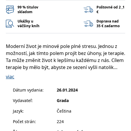
příkladem je
udržování
99 % titulov
Poštovné od 2 ,1
přihlášeného
skladom
€
stavu uživatele
mezi
Ukážky u
Doprava nad
stránkami.
väčšiny kníh
35 € zadarmo
CookieConsent
1 rok
Tento soubor
Cybot A/S
cookie ukládá
www.bambook.cz
stav souhlasu
uživatele se
Moderní život je minové pole plné stresu. Jednou z
soubory cookie
pro aktuální
možností, jak tímto polem projít bez úhony, je terapie.
doménu.
Ta může změnit život k lepšímu každému z nás. Cílem
G_ENABLED_IDPS
1 rok 1
Slouží k
Google LLC
terapie by mělo být, abyste ze sezení vyšli natolik
měsíc
přihlášení
.www.grada.sk
pomocí Google
zkušení a uvědomělí, že se sami sobě stanete
viac
terapeutem. V této knize objevíte praktické nástroje,
receive-cookie-
.doubleclick.net
6 měsíců
Tento soubor
deprecation
cookie se
jak toho docílit, aniž byste se potýkali s vysokými
Dátum vydania
:
26.01.2024
používá pro
signál majiteli
náklady na terapii, její špatnou dostupností či
webových
Vydavateľ
:
Grada
nekonečnými čekacími lhůtami.
stránek o
depreciaci
souborů
Jazyk
:
Čeština
cookie, které
Autor se snaží zjednodušit složité teorie a podat je
systém přijímá,
Počet strán
:
224
a zajištění
tak, aby byly využitelné v běžném životě a zvládnul je
souladu a
každý. V první polovině knihy se vydáte na osobní
přizpůsobivosti