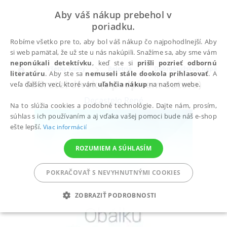
Aby váš nákup prebehol v
poriadku.
Robíme všetko pre to, aby bol váš nákup čo najpohodlnejší. Aby
si web pamätal, že už ste u nás nakúpili. Snažíme sa, aby sme vám
neponúkali detektívku
, keď ste si
prišli pozrieť odbornú
Všetky knihy
Beletria
Dobrodružstvo, napätie, 
literatúru
. Aby ste sa
nemuseli stále dookola prihlasovať
. A
Sběratel dívek (s podpisem autora)
veľa ďalších vecí, ktoré vám
uľahčia nákup
na našom webe.
Decastelo René
Na to slúžia cookies a podobné technológie. Dajte nám, prosím,
súhlas s ich používaním a aj vďaka vašej pomoci bude náš e-shop
ešte lepší.
Viac informácií
ROZUMIEM A SÚHLASÍM
POKRAČOVAŤ S NEVYHNUTNÝMI COOKIES
ZOBRAZIŤ PODROBNOSTI
POTREBNÉ
ANALYTICKÉ
MARKETINGOVÉ