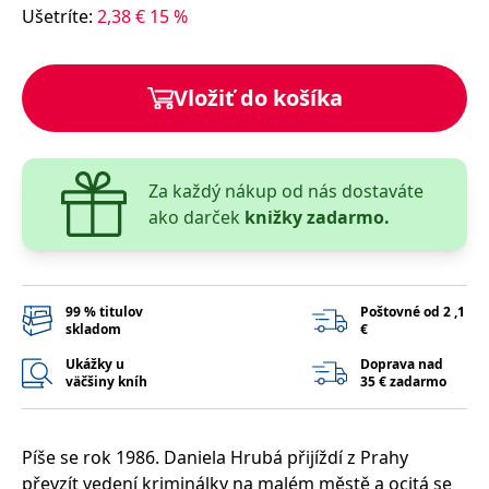
lidmi a roboty.
Ušetríte
:
2,38
€
15
%
To je pro web
přínosné, aby
Google Privacy Policy
bylo možné
podávat platné
zprávy o
Vložiť do košíka
používání
jejich
webových
stránek.
PHPSESSID
Zavřením
Cookie
PHP.net
Za každý nákup od nás dostaváte
prohlížeče
generovaný
www.bambook.cz
aplikacemi
ako darček
knižky zadarmo.
založenými na
jazyce PHP.
Toto je
univerzální
identifikátor
používaný k
99 % titulov
Poštovné od 2 ,1
udržování
skladom
€
proměnných
relací uživatelů.
Obvykle se
Ukážky u
Doprava nad
jedná o
väčšiny kníh
35 € zadarmo
náhodně
vygenerované
číslo, jeho
použití může
být specifické
Píše se rok 1986. Daniela Hrubá přijíždí z Prahy
pro daný web,
převzít vedení kriminálky na malém městě a ocitá se
ale dobrým