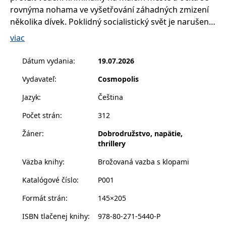
příkladem je
rovnýma nohama ve vyšetřování záhadných zmizení
udržování
přihlášeného
několika dívek. Poklidný socialistický svět je narušen,
stavu uživatele
a zatímco se soudruzi snaží udržet zdání bezpečí,
mezi
viac
stránkami.
vrah si vybírá další oběť. Daniela ví, že začíná závod s
CookieConsent
1 rok
Tento soubor
Cybot A/S
časem a kompromisy se nepřipouští.
Dátum vydania
:
19.07.2026
cookie ukládá
www.bambook.cz
stav souhlasu
uživatele se
Vydavateľ
:
Cosmopolis
soubory cookie
pro aktuální
Jazyk
:
Čeština
doménu.
G_ENABLED_IDPS
1 rok 1
Slouží k
Google LLC
Počet strán
:
312
měsíc
přihlášení
.www.grada.sk
pomocí Google
Žáner
:
Dobrodružstvo, napätie,
receive-cookie-
.doubleclick.net
6 měsíců
Tento soubor
thrillery
deprecation
cookie se
používá pro
Väzba knihy
:
Brožovaná vazba s klopami
signál majiteli
webových
stránek o
Katalógové číslo
:
P001
depreciaci
souborů
cookie, které
Formát strán
:
145×205
systém přijímá,
a zajištění
ISBN tlačenej knihy
:
978-80-271-5440-P
souladu a
přizpůsobivosti