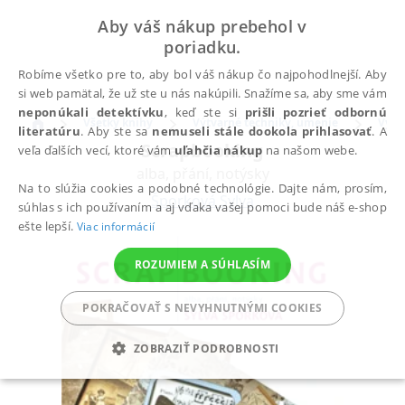
Aby váš nákup prebehol v
poriadku.
Robíme všetko pre to, aby bol váš nákup čo najpohodlnejší. Aby
si web pamätal, že už ste u nás nakúpili. Snažíme sa, aby sme vám
neponúkali detektívku
, keď ste si
prišli pozrieť odbornú
Všetky knihy
Výtvarné techniky, umenie
Výtv
literatúru
. Aby ste sa
nemuseli stále dookola prihlasovať
. A
Scrapbooking
veľa ďalších vecí, ktoré vám
uľahčia nákup
na našom webe.
alba, přání, notýsky
Na to slúžia cookies a podobné technológie. Dajte nám, prosím,
Šporková Sylva
súhlas s ich používaním a aj vďaka vašej pomoci bude náš e-shop
ešte lepší.
Viac informácií
ROZUMIEM A SÚHLASÍM
POKRAČOVAŤ S NEVYHNUTNÝMI COOKIES
ZOBRAZIŤ PODROBNOSTI
POTREBNÉ
ANALYTICKÉ
MARKETINGOVÉ