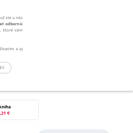
už ste u nás
rieť odbornú
cí, ktoré vám
žívaním a aj
ES
ARADENÉ SÚBORY
kniha
,21
€
ie nie je možné webové stránky správne používať.