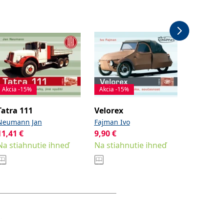
Akcia -15%
Akcia -15%
Akcia -
Tatra 111
Velorex
Tatra 
Neumann Jan
Fajman Ivo
Tuček Ja
11,41
€
9,90
€
9,90
€
Na stiahnutie ihneď
Na stiahnutie ihneď
Na stia