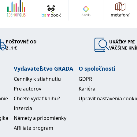
POŠTOVNÉ OD
UKÁŽKY PRI
2 ,1 €
VÄČŠINE KNÍ
Vydavateľstvo GRADA
O spoločnosti
Cenníky k stiahnutiu
GDPR
Pre autorov
Kariéra
anie
Chcete vydať knihu?
Upraviť nastavenia cooki
Inzercia
gika
Námety a pripomienky
Affiliate program