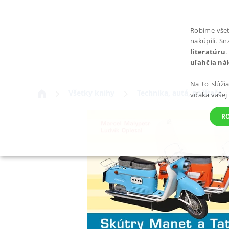
Robíme všet
nakúpili. S
literatúru
.
uľahčia ná
Na to slúži
Všetky knihy
Technika, autá, počítače
vďaka vašej
R
POTREBNÉ
Nevyhnutné súbory cookie umožňujú základné funkcie webovej st