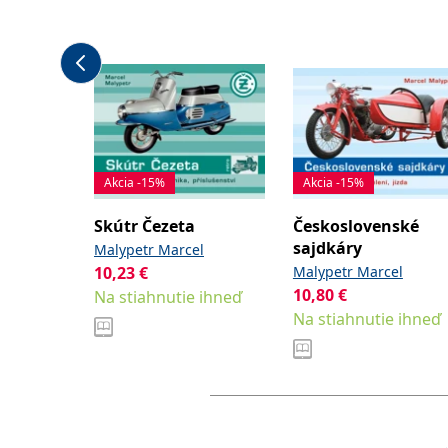
Akcia -15%
Akcia -15%
Skútr Čezeta
Československé
sajdkáry
Malypetr Marcel
10,23
€
Malypetr Marcel
10,80
€
Na stiahnutie ihneď
Na stiahnutie ihneď