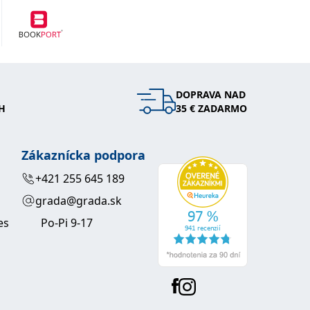
DOPRAVA NAD
H
35 € ZADARMO
Zákaznícka podpora
+421 255 645 189
grada@grada.sk
es
Po-Pi 9-17