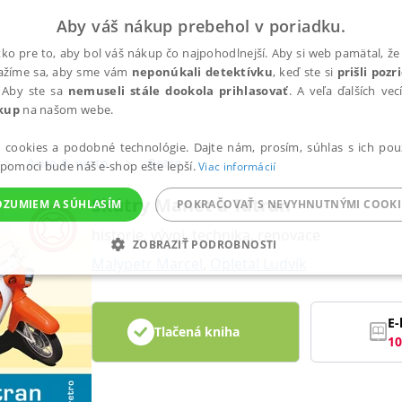
Aby váš nákup prebehol v poriadku.
ko pre to, aby bol váš nákup čo najpohodlnejší. Aby si web pamätal, že 
nažíme sa, aby sme vám
neponúkali detektívku
, keď ste si
prišli poz
 Aby ste sa
nemuseli stále dookola prihlasovať
. A veľa ďalších ve
kup
na našom webe.
a cookies a podobné technológie. Dajte nám, prosím, súhlas s ich pou
Auto & moto
Retro
 pomoci bude náš e-shop ešte lepší.
Viac informácií
Skútry Manet a Tatran
OZUMIEM A SÚHLASÍM
POKRAČOVAŤ S NEVYHNUTNÝMI COOKI
historie, vývoj, technika, renovace
ZOBRAZIŤ PODROBNOSTI
Malypetr Marcel
,
Opletal Ludvík
ANALYTICKÉ
MARKETINGOVÉ
FUNKČNÉ
NEZ
E-
Tlačená kniha
10
Potrebné
Analytické
Marketingové
Funkčné
Nezaradené súbory
ránky, ako je prihlásenie používateľa a správa účtu. Bez nevyhnutných súborov cook