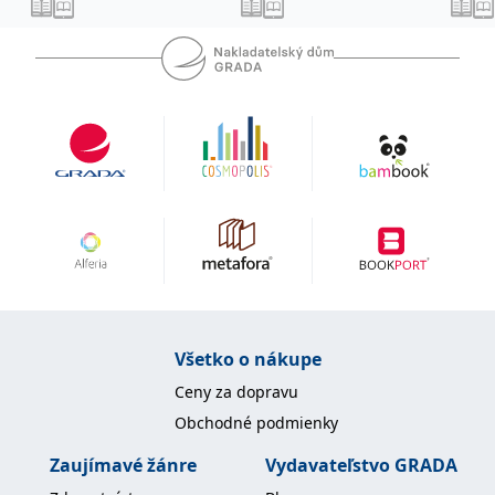
uid
.adform.net
2 měsíce
Tento soubor cookie
poskytuje jednoznačně
přiřazené strojově
generované ID uživatele
a shromažďuje údaje o
aktivitě na webu. Tato
data mohou být
odeslána k analýze a
hlášení třetí straně.
Všetko o nákupe
Ceny za dopravu
Obchodné podmienky
Zaujímavé žánre
Vydavateľstvo GRADA