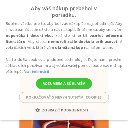
Aby váš nákup prebehol v
poriadku.
Robíme všetko pre to, aby bol váš nákup čo najpohodlnejší. Aby
si web pamätal, že už ste u nás nakúpili. Snažíme sa, aby sme vám
neponúkali detektívku
, keď ste si
prišli pozrieť odbornú
Všetky knihy
Osobný rozvoj a poznanie
Komun
literatúru
. Aby ste sa
nemuseli stále dookola prihlasovať
. A
Sluneční znamení
veľa ďalších vecí, ktoré vám
uľahčia nákup
na našom webe.
Průvodce vaším horoskopem
Na to slúžia cookies a podobné technológie. Dajte nám, prosím,
Gelnar Milan
súhlas s ich používaním a aj vďaka vašej pomoci bude náš e-shop
ešte lepší.
Viac informácií
ROZUMIEM A SÚHLASÍM
POKRAČOVAŤ S NEVYHNUTNÝMI COOKIES
ZOBRAZIŤ PODROBNOSTI
POTREBNÉ
ANALYTICKÉ
MARKETINGOVÉ