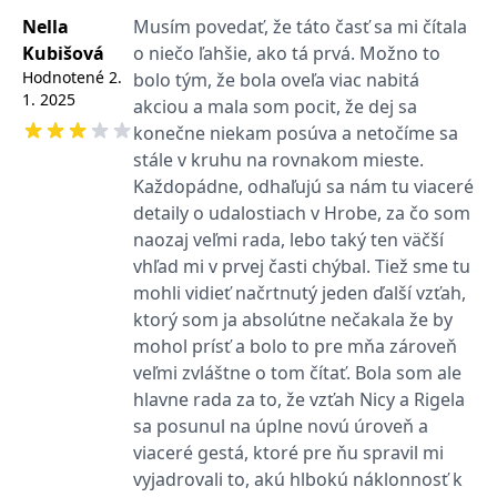
informace o tom, jak
koncový uživatel používá
Nella
Musím povedať, že táto časť sa mi čítala
webové stránky a
Kubišová
o niečo ľahšie, ako tá prvá. Možno to
jakoukoli reklamu,
kterou koncový uživatel
Hodnotené
2.
bolo tým, že bola oveľa viac nabitá
mohl vidět před
1. 2025
návštěvou uvedeného
akciou a mala som pocit, že dej sa
webu.
konečne niekam posúva a netočíme sa
CLID
www.clarity.ms
1 rok
Tento soubor cookie je
stále v kruhu na rovnakom mieste.
obvykle nastaven
společností Dstillery, aby
Každopádne, odhaľujú sa nám tu viaceré
umožnil sdílení
mediálního obsahu na
detaily o udalostiach v Hrobe, za čo som
sociálních médiích. Může
naozaj veľmi rada, lebo taký ten väčší
také shromažďovat
informace o
vhľad mi v prvej časti chýbal. Tiež sme tu
návštěvnících webových
stránek, když používají
mohli vidieť načrtnutý jeden ďalší vzťah,
sociální média ke sdílení
ktorý som ja absolútne nečakala že by
obsahu webových
stránek z navštívené
mohol prísť a bolo to pre mňa zároveň
stránky.
veľmi zvláštne o tom čítať. Bola som ale
MR
7 dní
Toto je soubor cookie
Microsoft
první strany společnosti
hlavne rada za to, že vzťah Nicy a Rigela
Corporation
Microsoft MSN, který
.c.bing.com
sa posunul na úplne novú úroveň a
používáme k měření
používání webu pro
viaceré gestá, ktoré pre ňu spravil mi
interní analýzu.
vyjadrovali to, akú hlbokú náklonnosť k
MUID
1 rok
Tento soubor cookie je v
Microsoft