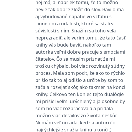
nej má, aj napriek tomu, že to možno
Microsoftu široce
Corporation
používán jako jedinečný
.bing.com
nevie tak dobre zložiť do slov. Bavilo ma
identifikátor uživatele.
Lze jej nastavit pomocí
aj vybudované napätie vo vzťahu s
vložených skriptů
Lionelom a udalosti, ktoré sa stali v
Microsoft. Široce se věří,
že se synchronizuje s
súvislosti s ním. Snažím sa toho veľa
mnoha různými
doménami společnosti
neprezradiť, ale verím tomu, že táto časť
Microsoft, což umožňuje
sledování uživatelů.
knihy vás bude baviť, nakoľko tam
autorka veľmi dobre pracuje s emóciami
_fbp
3 měsíce
Používá Facebook k
Meta Platform
poskytování řady
Inc.
čitateľov. Čo sa musím priznať že mi
reklamních produktů,
.grada.sk
jako je nabízení cen v
trošku chýbalo, bol viac rozvinutý súdny
reálném čase od
proces. Mala som pocit, že ako to rýchlo
inzerentů třetích stran
prišlo tak to aj odišlo a určite by som to
_uetsid
1 den
Tento soubor cookie
Microsoft
používá společnost Bing
Corporation
začala rozvíjať skôr, ako takmer na konci
k určení, jaké reklamy by
.grada.sk
knihy. Celkovo ten koniec tejto dualógie
se měly zobrazovat a
které by mohly být
mi prišiel veľmi urýchlený a ja osobne by
relevantní pro
koncového uživatele,
som ho viac rozpracovala a pridala
který si prohlíží web.
možno viac detailov zo života neskôr.
SRM_B
1 rok
Toto je cookie první
Microsoft
Nemám veľmi rada, keď sa autori čo
strany společnosti
Corporation
Microsoft MSN, které
.c.bing.com
najrýchlejšie snažia knihu ukončiť,
zajišťuje správné