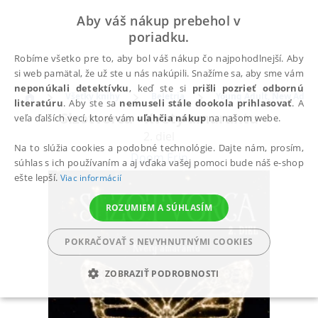
Aby váš nákup prebehol v
poriadku.
Robíme všetko pre to, aby bol váš nákup čo najpohodlnejší. Aby
si web pamätal, že už ste u nás nakúpili. Snažíme sa, aby sme vám
neponúkali detektívku
, keď ste si
prišli pozrieť odbornú
Všetky knihy
Beletria
Young Adult, New Adult
literatúru
. Aby ste sa
nemuseli stále dookola prihlasovať
. A
Slzotvorca - Kvety amarantu
veľa ďalších vecí, ktoré vám
uľahčia nákup
na našom webe.
2. diel
Na to slúžia cookies a podobné technológie. Dajte nám, prosím,
Doom Erin
súhlas s ich používaním a aj vďaka vašej pomoci bude náš e-shop
ešte lepší.
Viac informácií
ROZUMIEM A SÚHLASÍM
POKRAČOVAŤ S NEVYHNUTNÝMI COOKIES
ZOBRAZIŤ PODROBNOSTI
POTREBNÉ
ANALYTICKÉ
MARKETINGOVÉ