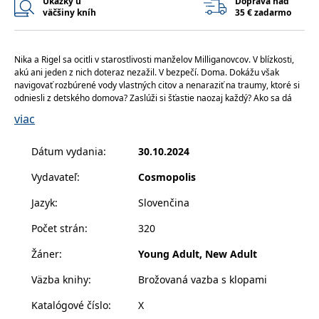
Ukážky u
Doprava nad
příkladem je
väčšiny kníh
35 € zadarmo
udržování
přihlášeného
stavu uživatele
mezi
stránkami.
Nika a Rigel sa ocitli v starostlivosti manželov Milliganovcov. V blízkosti, 
akú ani jeden z nich doteraz nezažil. V bezpečí. Doma. Dokážu však 
CookieConsent
1 rok
Tento soubor
Cybot A/S
navigovať rozbúrené vody vlastných citov a nenaraziť na traumy, ktoré si 
cookie ukládá
www.bambook.cz
stav souhlasu
odniesli z detského domova? Zaslúži si šťastie naozaj každý? Ako sa dá 
uživatele se
pomôcť niekomu, kto verí, že je nenapraviteľne zničený? Čaká ich najprv 
viac
soubory cookie
spletitá cesta k pochopeniu seba samých a až potom sa môžu skutočne 
pro aktuální
zamyslieť nad tým, čo znamenajú spolu. V krajine Slzotvorcu sa z 
doménu.
rozbitých čriepkov skladajú dve bytosti, odsúdené jedna pre druhú.  
Dátum vydania
:
30.10.2024
G_ENABLED_IDPS
1 rok 1
Slouží k
Google LLC
měsíc
přihlášení
.www.grada.sk
Vydavateľ
:
Cosmopolis
pomocí Google
receive-cookie-
.doubleclick.net
6 měsíců
Tento soubor
Jazyk
:
Slovenčina
deprecation
cookie se
používá pro
Počet strán
:
320
signál majiteli
webových
stránek o
Žáner
:
Young Adult, New Adult
depreciaci
souborů
cookie, které
Väzba knihy
:
Brožovaná vazba s klopami
systém přijímá,
a zajištění
Katalógové číslo
:
X
souladu a
přizpůsobivosti