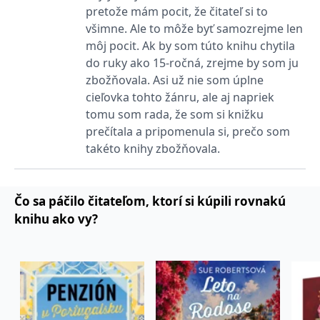
fungování této webové
pretože mám pocit, že čitateľ si to
stránky.
všimne. Ale to môže byť samozrejme len
MUID
1 rok
Tento soubor cookie je v
Microsoft
môj pocit. Ak by som túto knihu chytila
Microsoftu široce
Corporation
používán jako jedinečný
.clarity.ms
do ruky ako 15-ročná, zrejme by som ju
identifikátor uživatele.
zbožňovala. Asi už nie som úplne
Lze jej nastavit pomocí
vložených skriptů
cieľovka tohto žánru, ale aj napriek
Microsoft. Široce se věří,
že se synchronizuje s
tomu som rada, že som si knižku
mnoha různými
doménami společnosti
prečítala a pripomenula si, prečo som
Microsoft, což umožňuje
takéto knihy zbožňovala.
sledování uživatelů.
IDE
1 rok
Tento soubor cookie
Google LLC
nastavuje společnost
.doubleclick.net
Doubleclick a provádí
Čo sa páčilo čitateľom, ktorí si kúpili rovnakú
informace o tom, jak
koncový uživatel používá
knihu ako vy?
webové stránky a
jakoukoli reklamu,
kterou koncový uživatel
mohl vidět před
návštěvou uvedeného
webu.
C
1 měsíc 1
Zjistěte, zda prohlížeč
Adform
den
uživatele podporuje
.adform.net
soubory cookie.