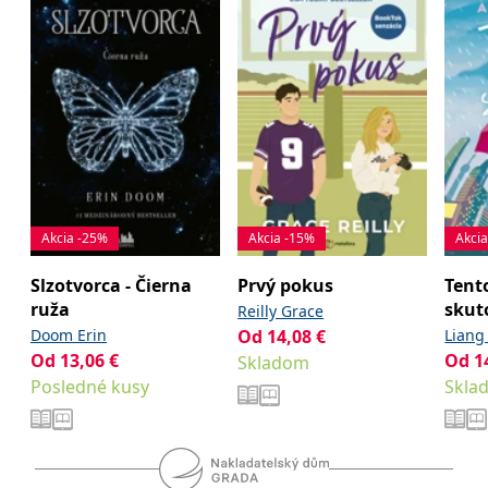
Akcia -25%
Akcia -15%
Akci
Slzotvorca - Čierna
Prvý pokus
Tento
ruža
skut
Reilly Grace
Doom Erin
Od
14,08
€
Liang
Od
13,06
€
Od
1
Skladom
Posledné kusy
Skla