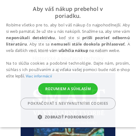
Aby váš nákup prebehol v
poriadku.
Robíme všetko pre to, aby bol váš nákup čo najpohodlnejší. Aby
si web pamätal, že už ste u nás nakúpili. Snažíme sa, aby sme vám
neponúkali detektívku
, keď ste si
prišli pozrieť odbornú
Všetky knihy
Výtvarné techniky, umenie
Reme
literatúru
. Aby ste sa
nemuseli stále dookola prihlasovať
. A
Smalt ve výtvarné tvorbě
veľa ďalších vecí, ktoré vám
uľahčia nákup
na našom webe.
Historické a současné techniky
Na to slúžia cookies a podobné technológie. Dajte nám, prosím,
Urbanová Magdalena
súhlas s ich používaním a aj vďaka vašej pomoci bude náš e-shop
ešte lepší.
Viac informácií
ROZUMIEM A SÚHLASÍM
POKRAČOVAŤ S NEVYHNUTNÝMI COOKIES
ZOBRAZIŤ PODROBNOSTI
POTREBNÉ
ANALYTICKÉ
MARKETINGOVÉ