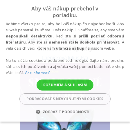
Aby váš nákup prebehol v
poriadku.
Robíme všetko pre to, aby bol váš nákup čo najpohodlnejší. Aby
si web pamätal, že už ste u nás nakúpili. Snažíme sa, aby sme vám
neponúkali detektívku
, keď ste si
prišli pozrieť odbornú
Všetky knihy
Výtvarné techniky, umenie
Reme
literatúru
. Aby ste sa
nemuseli stále dookola prihlasovať
. A
Smaltované šperky
veľa ďalších vecí, ktoré vám
uľahčia nákup
na našom webe.
Lněničková Julius Eva
Na to slúžia cookies a podobné technológie. Dajte nám, prosím,
súhlas s ich používaním a aj vďaka vašej pomoci bude náš e-shop
ešte lepší.
Viac informácií
ROZUMIEM A SÚHLASÍM
POKRAČOVAŤ S NEVYHNUTNÝMI COOKIES
ZOBRAZIŤ PODROBNOSTI
POTREBNÉ
ANALYTICKÉ
MARKETINGOVÉ