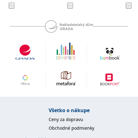
Microsoftu široce
Corporation
používán jako jedinečný
.bing.com
identifikátor uživatele.
Lze jej nastavit pomocí
vložených skriptů
Microsoft. Široce se věří,
že se synchronizuje s
mnoha různými
doménami společnosti
Microsoft, což umožňuje
sledování uživatelů.
_fbp
3 měsíce
Používá Facebook k
Meta Platform
poskytování řady
Inc.
reklamních produktů,
.grada.sk
jako je nabízení cen v
reálném čase od
inzerentů třetích stran
_uetsid
1 den
Tento soubor cookie
Microsoft
používá společnost Bing
Corporation
k určení, jaké reklamy by
.grada.sk
se měly zobrazovat a
které by mohly být
relevantní pro
Všetko o nákupe
koncového uživatele,
který si prohlíží web.
Ceny za dopravu
SRM_B
1 rok
Toto je cookie první
Microsoft
Obchodné podmienky
strany společnosti
Corporation
Microsoft MSN, které
.c.bing.com
zajišťuje správné