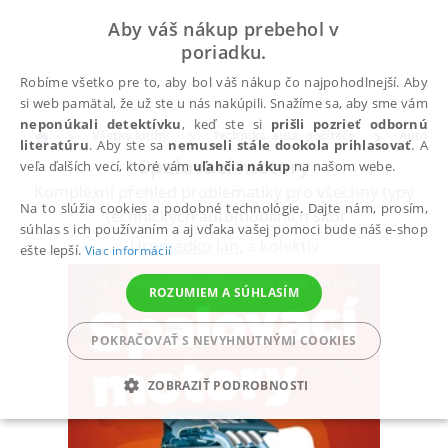
Aby váš nákup prebehol v
poriadku.
Robíme všetko pre to, aby bol váš nákup čo najpohodlnejší. Aby
si web pamätal, že už ste u nás nakúpili. Snažíme sa, aby sme vám
neponúkali detektívku
, keď ste si
prišli pozrieť odbornú
Všetky knihy
Technika, autá, počítače
Auto & 
literatúru
. Aby ste sa
nemuseli stále dookola prihlasovať
. A
Spalovací motory
veľa ďalších vecí, ktoré vám
uľahčia nákup
na našom webe.
Komplexní přehled problematiky pro všechny typy
Na to slúžia cookies a podobné technológie. Dajte nám, prosím,
technických automobilních škol
súhlas s ich používaním a aj vďaka vašej pomoci bude náš e-shop
Hromádko Jan
,
a kolektiv
ešte lepší.
Viac informácií
ROZUMIEM A SÚHLASÍM
POKRAČOVAŤ S NEVYHNUTNÝMI COOKIES
ZOBRAZIŤ PODROBNOSTI
POTREBNÉ
ANALYTICKÉ
MARKETINGOVÉ