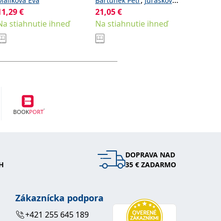
,
Malíková Eva
Bartůněk Petr
Jurásková
kolekti
12,91
€
11,29
€
21,05
,
€
,
Dana
Heczková Jana
Na stia
Na stiahnutie ihneď
Na stiahnutie ihneď
,
a kolektiv
Nalos Daniel
DOPRAVA NAD
H
35 € ZADARMO
Zákaznícka podpora
+421 255 645 189