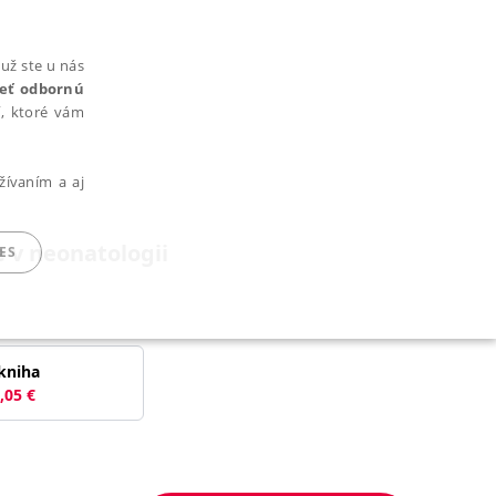
už ste u nás
rieť odbornú
cí, ktoré vám
žívaním a aj
 v neonatologii
ES
ARADENÉ SÚBORY
kniha
,05
€
ie nie je možné webové stránky správne používať.