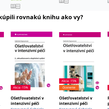
i kúpili rovnakú knihu ako vy?
Akcia -15%
Akcia -15%
Ocenenie
Ošetřovatelství v
Ošetřovatelství v
intenzivní péči
intenzivní péči
a