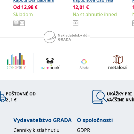
Kapounová Gabriela
Kapounová Gabriela
Od
12,98
€
12,01
€
Skladom
Na stiahnutie ihneď
POŠTOVNÉ OD
UKÁŽKY PRI
2 ,1 €
VÄČŠINE KNÍ
Vydavateľstvo GRADA
O spoločnosti
Cenníky k stiahnutiu
GDPR