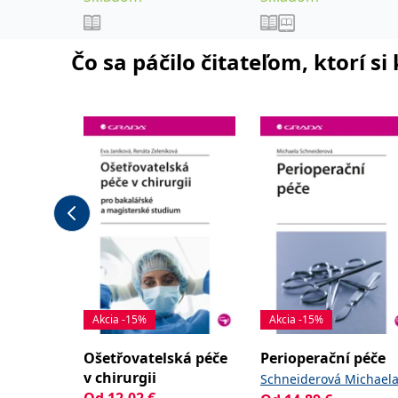
lékařských fakult.
,
,
Jaroslav
Jonáš Jakub
Anest
,
Novotný Stanislav
Čo sa páčilo čitateľom, ktorí s
,
Šimeček Vojtěch
Šípek
,
a kolektiv
Jan
Akcia -15%
Akcia -15%
Ošetřovatelská péče
Perioperační péče
v chirurgii
Schneiderová Michael