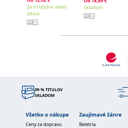
Od
12,02
€
,
Janíková Eva
Zeleníková
Od
14,89
€
Za tri týždne alebo
Renáta
Skladom
dlhšie
99 % TITULOV
SKLADOM
Všetko o nákupe
Zaujímavé žánre
Ceny za dopravu
Beletria