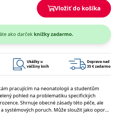
Vložiť do košíka
áte ako darček
knižky zadarmo.
 bylo možné podávat platné zprávy o používání jejich webových
užívaný k udržování proměnných relací uživatelů. Obvykle se
rým příkladem je udržování přihlášeného stavu uživatele mezi
Google Privacy Policy
Ukážky u
Doprava nad
väčšiny kníh
35 € zadarmo
kám pracujícím na neonatologii a studentům
ie, které systém přijímá, a zajištění souladu a přizpůsobivosti
celený pohled na problematiku specifických
vorozence. Shrnuje obecné zásady této péče, ale
 a systémových poruch. Může sloužit jako opora
Platnosť končí
Popis
ecializační postgraduální program Intenzivní péče
1 rok 1 měsíc
1 rok 1 měsíc
u pro interní analýzu.
í aktivit na webu.