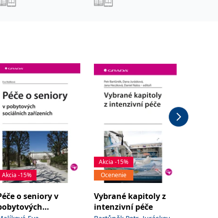
Akcia -15%
Akcia -
Akcia -15%
Ocenenie
Ocenen
Péče o seniory v
Vybrané kapitoly z
Farmak
pobytových
intenzivní péče
Martínko
sociálních zařízeních