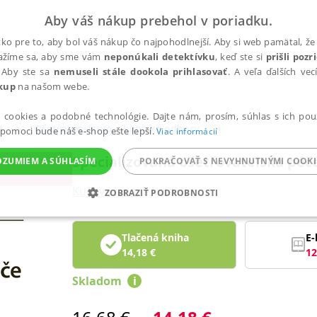
Aby váš nákup prebehol v poriadku.
ko pre to, aby bol váš nákup čo najpohodlnejší. Aby si web pamätal, že 
nažíme sa, aby sme vám
neponúkali detektívku
, keď ste si
prišli poz
 Aby ste sa
nemuseli stále dookola prihlasovať
. A veľa ďalších ve
kup
na našom webe.
a cookies a podobné technológie. Dajte nám, prosím, súhlas s ich pou
a
Ošetrovateľstvo – klinické odbory
 pomoci bude náš e-shop ešte lepší.
Viac informácií
Specializovaná ošetřovatelská péče
OZUMIEM A SÚHLASÍM
POKRAČOVAŤ S NEVYHNUTNÝMI COOKI
Kučová Jana
,
a kolektiv
ZOBRAZIŤ PODROBNOSTI
ANALYTICKÉ
MARKETINGOVÉ
FUNKČNÉ
NEZ
Tlačená kniha
E-
14,18
€
12
Skladom
i
Potrebné
Analytické
Marketingové
Funkčné
Nezaradené súbory
ránky, ako je prihlásenie používateľa a správa účtu. Bez nevyhnutných súborov cook