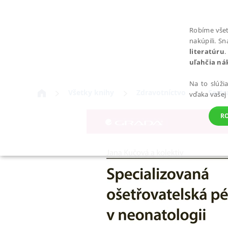
Robíme všet
nakúpili. S
literatúru
.
uľahčia ná
Na to slúži
Všetky knihy
Zdravotníctvo
Sestr
vďaka vašej
R
POTREBNÉ
Nevyhnutné súbory cookie umožňujú základné funkcie webovej st