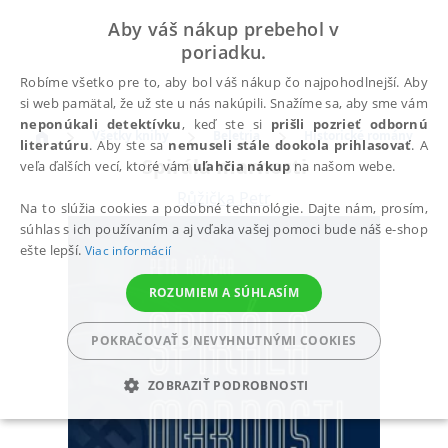
Aby váš nákup prebehol v
poriadku.
Robíme všetko pre to, aby bol váš nákup čo najpohodlnejší. Aby
si web pamätal, že už ste u nás nakúpili. Snažíme sa, aby sme vám
neponúkali detektívku
, keď ste si
prišli pozrieť odbornú
Všetky knihy
Beletria
Historické romány
literatúru
. Aby ste sa
nemuseli stále dookola prihlasovať
. A
Spirála marnosti
veľa ďalších vecí, ktoré vám
uľahčia nákup
na našom webe.
Růžička Petr
Na to slúžia cookies a podobné technológie. Dajte nám, prosím,
súhlas s ich používaním a aj vďaka vašej pomoci bude náš e-shop
ešte lepší.
Viac informácií
ROZUMIEM A SÚHLASÍM
POKRAČOVAŤ S NEVYHNUTNÝMI COOKIES
ZOBRAZIŤ PODROBNOSTI
POTREBNÉ
ANALYTICKÉ
MARKETINGOVÉ