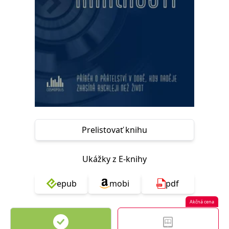
FUNKČNÉ
NEZARADENÉ SÚBORY
Potrebné
Analytické
Marketingové
Funkčné
Nezaradené súbory
Nevyhnutné súbory cookie umožňujú základné funkcie webovej stránky,
ako je prihlásenie používateľa a správa účtu. Bez nevyhnutných súborov
cookie nie je možné webové stránky správne používať.
Poskytovateľ /
Platnosť
Názov
Popis
Doména
končí
Prelistovať knihu
ASP.NET_SessionId
Zavřením
Tento soubor
Microsoft
prohlížeče
cookie
Corporation
zachovává stav
www.grada.sk
Ukážky z E-knihy
relace
návštěvníka
napříč
epub
mobi
pdf
požadavky na
stránku.
Akčná cena
__cf_bm
30 minut
Tento soubor
Cloudflare Inc.
cookie se
.heureka.cz
používá k
rozlišení mezi